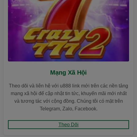
Mạng Xã Hội
Theo dõi và liên hệ với u888 link mới trên các nền tảng
mạng xã hội để cập nhật tin tức, khuyến mãi mới nhất
và tương tác với cộng đồng. Chúng tôi có mặt trên
Telegram, Zalo, Facebook.
Theo Dõi