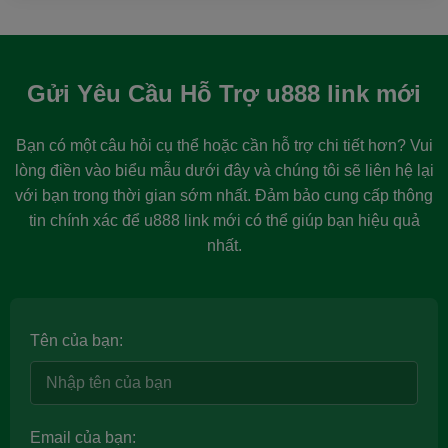
Gửi Yêu Cầu Hỗ Trợ u888 link mới
Bạn có một câu hỏi cụ thể hoặc cần hỗ trợ chi tiết hơn? Vui
lòng điền vào biểu mẫu dưới đây và chúng tôi sẽ liên hệ lại
với bạn trong thời gian sớm nhất. Đảm bảo cung cấp thông
tin chính xác để u888 link mới có thể giúp bạn hiệu quả
nhất.
Tên của bạn:
Email của bạn: