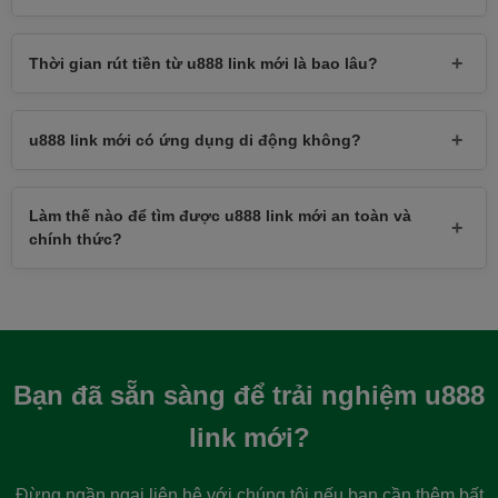
+
Thời gian rút tiền từ u888 link mới là bao lâu?
+
u888 link mới có ứng dụng di động không?
Làm thế nào để tìm được u888 link mới an toàn và
+
chính thức?
Bạn đã sẵn sàng để trải nghiệm u888
link mới?
Đừng ngần ngại liên hệ với chúng tôi nếu bạn cần thêm bất