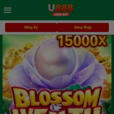
Đăng Ký
Đăng Nhập