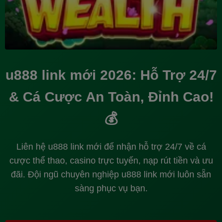
u888 link mới 2026: Hỗ Trợ 24/7
& Cá Cược An Toàn, Đỉnh Cao!
💰
Liên hệ u888 link mới để nhận hỗ trợ 24/7 về cá
cược thể thao, casino trực tuyến, nạp rút tiền và ưu
đãi. Đội ngũ chuyên nghiệp u888 link mới luôn sẵn
sàng phục vụ bạn.