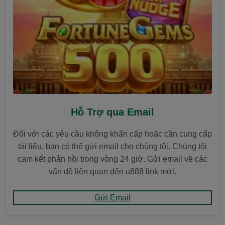
Hỗ Trợ qua Email
Đối với các yêu cầu không khẩn cấp hoặc cần cung cấp
tài liệu, bạn có thể gửi email cho chúng tôi. Chúng tôi
cam kết phản hồi trong vòng 24 giờ. Gửi email về các
vấn đề liên quan đến u888 link mới.
Gửi Email