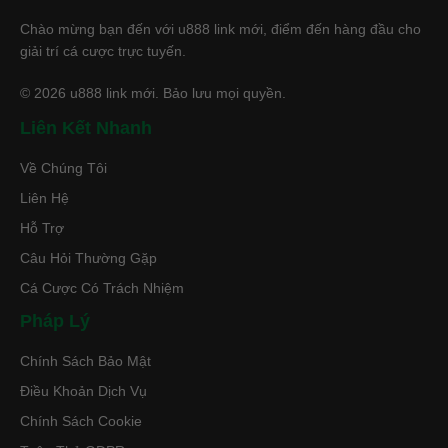
Chào mừng bạn đến với u888 link mới, điểm đến hàng đầu cho
giải trí cá cược trực tuyến.
©
2026
u888 link mới. Bảo lưu mọi quyền.
Liên Kết Nhanh
Về Chúng Tôi
Liên Hệ
Hỗ Trợ
Câu Hỏi Thường Gặp
Cá Cược Có Trách Nhiệm
Pháp Lý
Chính Sách Bảo Mật
Điều Khoản Dịch Vụ
Chính Sách Cookie