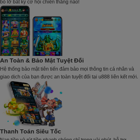
bỏ lỡ bất kỳ cơ hội chiến thắng nào!
An Toàn & Bảo Mật Tuyệt Đối
Hệ thống bảo mật tiên tiến đảm bảo mọi thông tin cá nhân và
giao dịch của bạn được an toàn tuyệt đối tại u888 liên kết mới.
Thanh Toán Siêu Tốc
Nạp tiền và rút tiền nhanh chóng chỉ trong vài phút, hỗ trợ