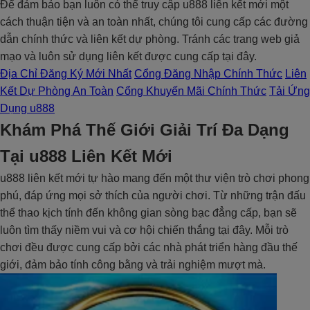
Để đảm bảo bạn luôn có thể truy cập u888 liên kết mới một
cách thuận tiện và an toàn nhất, chúng tôi cung cấp các đường
dẫn chính thức và liên kết dự phòng. Tránh các trang web giả
mạo và luôn sử dụng liên kết được cung cấp tại đây.
Địa Chỉ Đăng Ký Mới Nhất
Cổng Đăng Nhập Chính Thức
Liên
Kết Dự Phòng An Toàn
Cổng Khuyến Mãi Chính Thức
Tải Ứng
Dụng u888
Khám Phá Thế Giới Giải Trí Đa Dạng
Tại u888 Liên Kết Mới
u888 liên kết mới tự hào mang đến một thư viện trò chơi phong
phú, đáp ứng mọi sở thích của người chơi. Từ những trận đấu
thể thao kịch tính đến không gian sòng bạc đẳng cấp, bạn sẽ
luôn tìm thấy niềm vui và cơ hội chiến thắng tại đây. Mỗi trò
chơi đều được cung cấp bởi các nhà phát triển hàng đầu thế
giới, đảm bảo tính công bằng và trải nghiệm mượt mà.