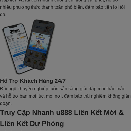
nhiều phương thức thanh toán phổ biến, đảm bảo tiện lợi tối
đa.
Hỗ Trợ Khách Hàng 24/7
Đội ngũ chuyên nghiệp luôn sẵn sàng giải đáp mọi thắc mắc
và hỗ trợ bạn mọi lúc, mọi nơi, đảm bảo trải nghiệm không gián
đoạn.
Truy Cập Nhanh u888 Liên Kết Mới &
Liên Kết Dự Phòng