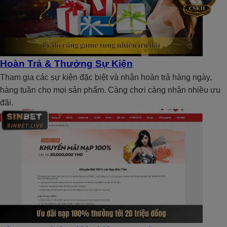
Hoàn Trả & Thưởng Sự Kiện
Tham gia các sự kiện đặc biệt và nhận hoàn trả hàng ngày,
hàng tuần cho mọi sản phẩm. Càng chơi càng nhận nhiều ưu
đãi.