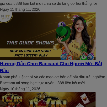
gia của u888 liên kết mới chia sẻ để tăng cơ hội thắng lớn.
Ngày 15 tháng 11, 2026
Hướng Dẫn Chơi Baccarat Cho Người Mới Bắt
Đầu
Khám phá luật chơi và các mẹo cơ bản để bắt đầu trải nghiệm
Baccarat tại sòng bạc trực tuyến u888 liên kết mới.
Ngày 10 tháng 11, 2026