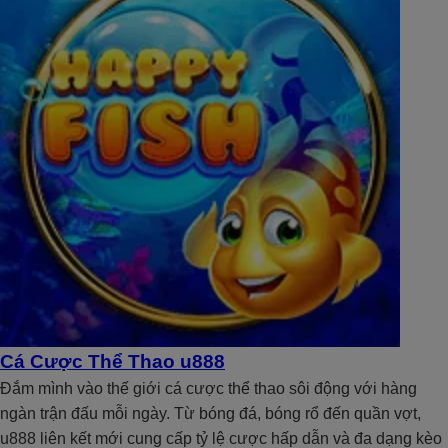
Cá Cược Thể Thao u888
Đắm mình vào thế giới cá cược thể thao sôi động với hàng
ngàn trận đấu mỗi ngày. Từ bóng đá, bóng rổ đến quần vợt,
u888 liên kết mới cung cấp tỷ lệ cược hấp dẫn và đa dạng kèo