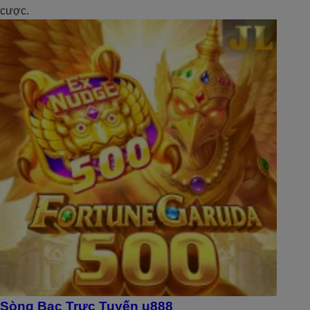
cược.
Sòng Bạc Trực Tuyến u888