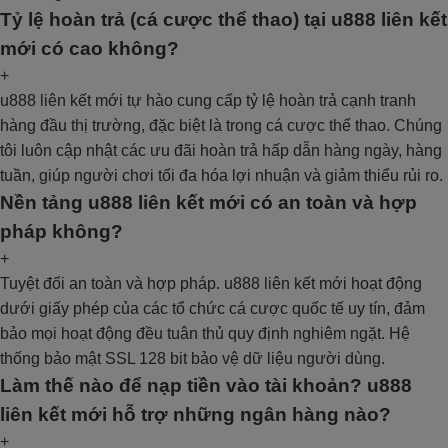
Tỷ lệ hoàn trả (cá cược thể thao) tại u888 liên kết
mới có cao không?
+
u888 liên kết mới tự hào cung cấp tỷ lệ hoàn trả cạnh tranh
hàng đầu thị trường, đặc biệt là trong cá cược thể thao. Chúng
tôi luôn cập nhật các ưu đãi hoàn trả hấp dẫn hàng ngày, hàng
tuần, giúp người chơi tối đa hóa lợi nhuận và giảm thiểu rủi ro.
Nền tảng u888 liên kết mới có an toàn và hợp
pháp không?
+
Tuyệt đối an toàn và hợp pháp. u888 liên kết mới hoạt động
dưới giấy phép của các tổ chức cá cược quốc tế uy tín, đảm
bảo mọi hoạt động đều tuân thủ quy định nghiêm ngặt. Hệ
thống bảo mật SSL 128 bit bảo vệ dữ liệu người dùng.
Làm thế nào để nạp tiền vào tài khoản? u888
liên kết mới hỗ trợ những ngân hàng nào?
+