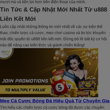
mượt mà và tiện lợi hơn trên điện thoại của mình.
Tin Tức & Cập Nhật Mới Nhất Từ u888
Liên Kết Mới
Luôn cập nhật những thông tin mới nhất về các sự kiện thể
thao, chiến lược cá cược, mẹo chơi casino và tin tức khuyến
mãi độc quyền từ u888 liên kết mới. Đừng bỏ lỡ bất kỳ cơ hội
nào để nâng cao kiến thức và giành chiến thắng!
Mẹo Cá Cược Bóng Đá Hiệu Quả Từ Chuyên Gia
Tìm hiểu các chiến lược cá cược bóng đá được các chuyên