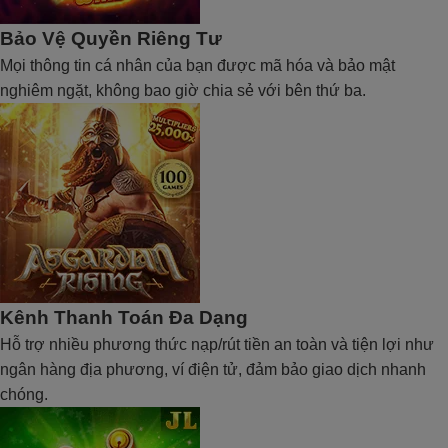
Bảo Vệ Quyền Riêng Tư
Mọi thông tin cá nhân của bạn được mã hóa và bảo mật
nghiêm ngặt, không bao giờ chia sẻ với bên thứ ba.
Kênh Thanh Toán Đa Dạng
Hỗ trợ nhiều phương thức nạp/rút tiền an toàn và tiện lợi như
ngân hàng địa phương, ví điện tử, đảm bảo giao dịch nhanh
chóng.