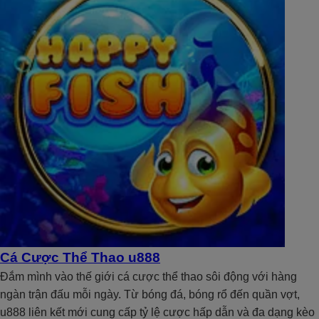
Cá Cược Thể Thao u888
Đắm mình vào thế giới cá cược thể thao sôi động với hàng
ngàn trận đấu mỗi ngày. Từ bóng đá, bóng rổ đến quần vợt,
u888 liên kết mới cung cấp tỷ lệ cược hấp dẫn và đa dạng kèo