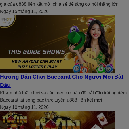
gia của u888 liên kết mới chia sẻ để tăng cơ hội thắng lớn.
Ngày 15 tháng 11, 2026
Hướng Dẫn Chơi Baccarat Cho Người Mới Bắt
Đầu
Khám phá luật chơi và các mẹo cơ bản để bắt đầu trải nghiệm
Baccarat tại sòng bạc trực tuyến u888 liên kết mới.
Ngày 10 tháng 11, 2026