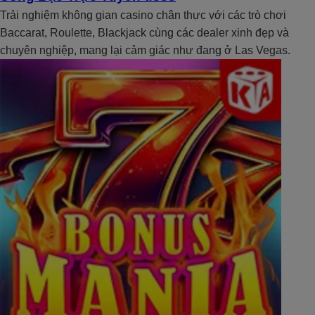
Trải nghiệm không gian casino chân thực với các trò chơi
Baccarat, Roulette, Blackjack cùng các dealer xinh đẹp và
chuyên nghiệp, mang lại cảm giác như đang ở Las Vegas.