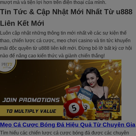
mượt mà và tiện lợi hơn trên điện thoại của mình.
Tin Tức & Cập Nhật Mới Nhất Từ u888
Liên Kết Mới
Luôn cập nhật những thông tin mới nhất về các sự kiện thể
thao, chiến lược cá cược, mẹo chơi casino và tin tức khuyến
mãi độc quyền từ u888 liên kết mới. Đừng bỏ lỡ bất kỳ cơ hội
nào để nâng cao kiến thức và giành chiến thắng!
Mẹo Cá Cược Bóng Đá Hiệu Quả Từ Chuyên Gia
Tìm hiểu các chiến lược cá cược bóng đá được các chuyên