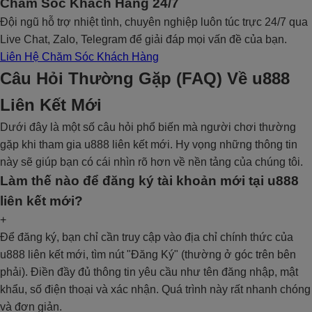
Chăm Sóc Khách Hàng 24/7
Đội ngũ hỗ trợ nhiệt tình, chuyên nghiệp luôn túc trực 24/7 qua
Live Chat, Zalo, Telegram để giải đáp mọi vấn đề của bạn.
Liên Hệ Chăm Sóc Khách Hàng
Câu Hỏi Thường Gặp (FAQ) Về u888
Liên Kết Mới
Dưới đây là một số câu hỏi phổ biến mà người chơi thường
gặp khi tham gia u888 liên kết mới. Hy vọng những thông tin
này sẽ giúp bạn có cái nhìn rõ hơn về nền tảng của chúng tôi.
Làm thế nào để đăng ký tài khoản mới tại u888
liên kết mới?
+
Để đăng ký, bạn chỉ cần truy cập vào địa chỉ chính thức của
u888 liên kết mới, tìm nút "Đăng Ký" (thường ở góc trên bên
phải). Điền đầy đủ thông tin yêu cầu như tên đăng nhập, mật
khẩu, số điện thoại và xác nhận. Quá trình này rất nhanh chóng
và đơn giản.