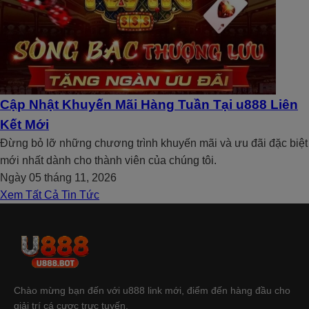
Cập Nhật Khuyến Mãi Hàng Tuần Tại u888 Liên
Kết Mới
Đừng bỏ lỡ những chương trình khuyến mãi và ưu đãi đặc biệt
mới nhất dành cho thành viên của chúng tôi.
Ngày 05 tháng 11, 2026
Xem Tất Cả Tin Tức
Chào mừng bạn đến với u888 link mới, điểm đến hàng đầu cho
giải trí cá cược trực tuyến.