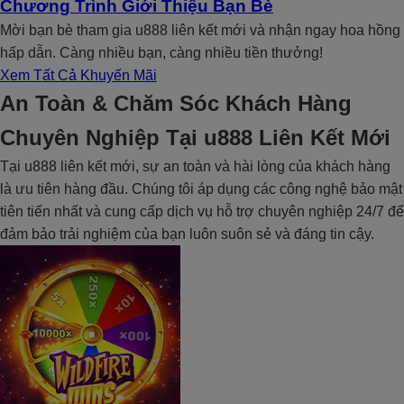
Chương Trình Giới Thiệu Bạn Bè
Mời bạn bè tham gia u888 liên kết mới và nhận ngay hoa hồng
hấp dẫn. Càng nhiều bạn, càng nhiều tiền thưởng!
Xem Tất Cả Khuyến Mãi
An Toàn & Chăm Sóc Khách Hàng
Chuyên Nghiệp Tại u888 Liên Kết Mới
Tại u888 liên kết mới, sự an toàn và hài lòng của khách hàng
là ưu tiên hàng đầu. Chúng tôi áp dụng các công nghệ bảo mật
tiên tiến nhất và cung cấp dịch vụ hỗ trợ chuyên nghiệp 24/7 để
đảm bảo trải nghiệm của bạn luôn suôn sẻ và đáng tin cậy.