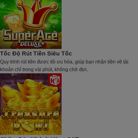
Tốc Độ Rút Tiền Siêu Tốc
Quy trình rút tiền được tối ưu hóa, giúp bạn nhận tiền về tài
khoản chỉ trong vài phút, không chờ đợi.