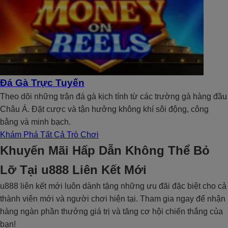
Đá Gà Trực Tuyến
Theo dõi những trận đá gà kịch tính từ các trường gà hàng đầu
Châu Á. Đặt cược và tận hưởng không khí sôi động, công
bằng và minh bạch.
Khám Phá Tất Cả Trò Chơi
Khuyến Mãi Hấp Dẫn Không Thể Bỏ
Lỡ Tại u888 Liên Kết Mới
u888 liên kết mới luôn dành tặng những ưu đãi đặc biệt cho cả
thành viên mới và người chơi hiện tại. Tham gia ngay để nhận
hàng ngàn phần thưởng giá trị và tăng cơ hội chiến thắng của
bạn!