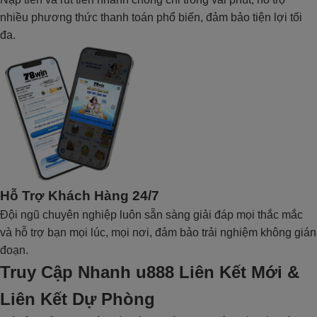
nhiều phương thức thanh toán phổ biến, đảm bảo tiện lợi tối
đa.
Hỗ Trợ Khách Hàng 24/7
Đội ngũ chuyên nghiệp luôn sẵn sàng giải đáp mọi thắc mắc
và hỗ trợ bạn mọi lúc, mọi nơi, đảm bảo trải nghiệm không gián
đoạn.
Truy Cập Nhanh u888 Liên Kết Mới &
Liên Kết Dự Phòng