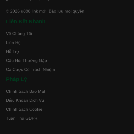
©
2026
u888 link mới. Bảo lưu mọi quyền.
Liên Kết Nhanh
Về Chúng Tôi
Liên Hệ
Hỗ Trợ
Câu Hỏi Thường Gặp
Cá Cược Có Trách Nhiệm
Pháp Lý
Chính Sách Bảo Mật
Điều Khoản Dịch Vụ
Chính Sách Cookie
Tuân Thủ GDPR