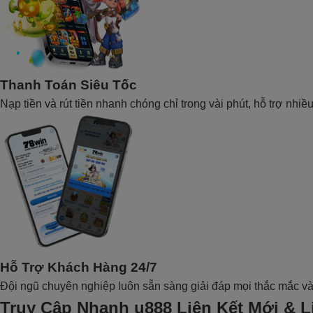
Thanh Toán Siêu Tốc
Nạp tiền và rút tiền nhanh chóng chỉ trong vài phút, hỗ trợ nhi
Hỗ Trợ Khách Hàng 24/7
Đội ngũ chuyên nghiệp luôn sẵn sàng giải đáp mọi thắc mắc và 
Truy Cập Nhanh u888 Liên Kết Mới & 