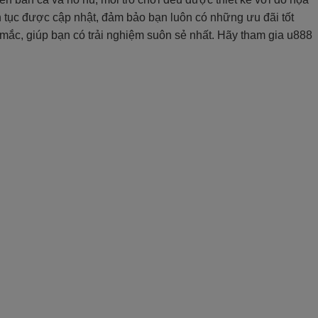
 tục được cập nhật, đảm bảo bạn luôn có những ưu đãi tốt
 mắc, giúp bạn có trải nghiệm suôn sẻ nhất. Hãy tham gia u888