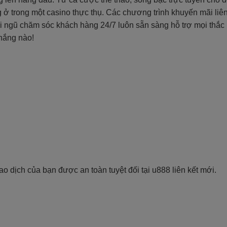
ở trong một casino thực thụ. Các chương trình khuyến mãi liên
ội ngũ chăm sóc khách hàng 24/7 luôn sẵn sàng hỗ trợ mọi thắc
thắng nào!
ao dịch của bạn được an toàn tuyệt đối tại u888 liên kết mới.