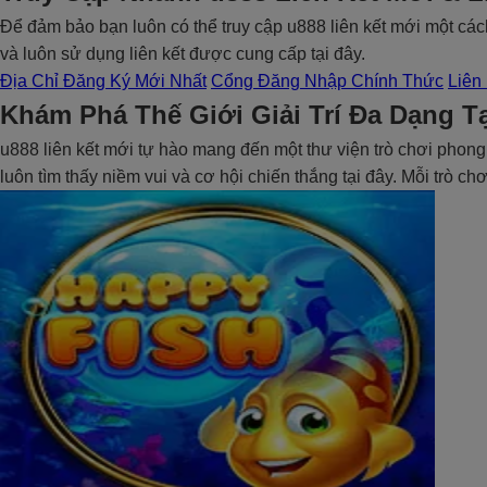
Để đảm bảo bạn luôn có thể truy cập u888 liên kết mới một các
và luôn sử dụng liên kết được cung cấp tại đây.
Địa Chỉ Đăng Ký Mới Nhất
Cổng Đăng Nhập Chính Thức
Liên
Khám Phá Thế Giới Giải Trí Đa Dạng Tạ
u888 liên kết mới tự hào mang đến một thư viện trò chơi phong
luôn tìm thấy niềm vui và cơ hội chiến thắng tại đây. Mỗi trò 