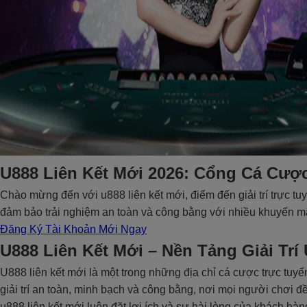
U888 Liên Kết Mới 2026: Cổng Cá Cượ
Chào mừng đến với u888 liên kết mới, điểm đến giải trí trực t
đảm bảo trải nghiệm an toàn và công bằng với nhiều khuyến m
Đăng Ký Tài Khoản Mới Ngay
U888 Liên Kết Mới – Nền Tảng Giải Trí
U888 liên kết mới là một trong những địa chỉ cá cược trực tu
giải trí an toàn, minh bạch và công bằng, nơi mọi người chơi 
u888 liên kết mới luôn đặt lợi ích và sự hài lòng của khách hà