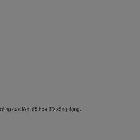
hưởng cực lớn, đồ họa 3D sống động.