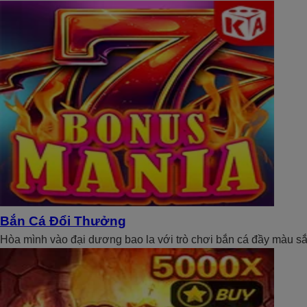
Bắn Cá Đổi Thưởng
Hòa mình vào đại dương bao la với trò chơi bắn cá đầy màu s