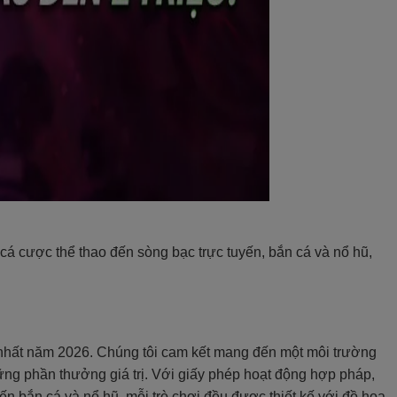
 cá cược thể thao đến sòng bạc trực tuyến, bắn cá và nổ hũ,
h nhất năm 2026. Chúng tôi cam kết mang đến một môi trường
hững phần thưởng giá trị. Với giấy phép hoạt động hợp pháp,
ến bắn cá và nổ hũ, mỗi trò chơi đều được thiết kế với đồ họa