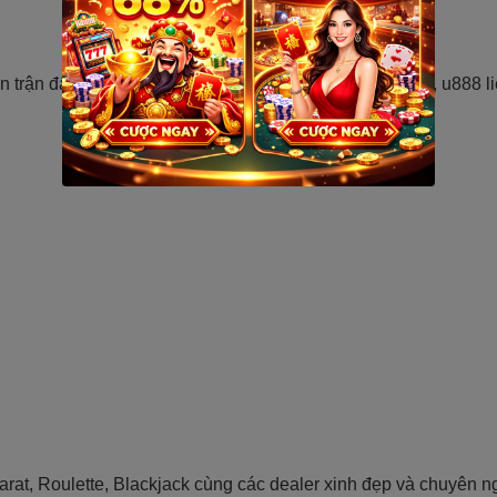
n trận đấu mỗi ngày. Từ bóng đá, bóng rổ đến quần vợt, u888 l
arat, Roulette, Blackjack cùng các dealer xinh đẹp và chuyên 