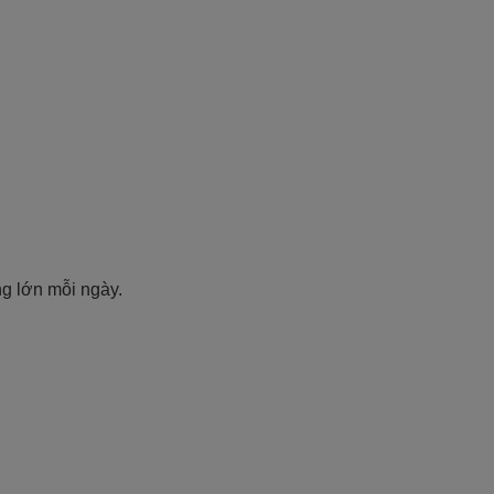
ng lớn mỗi ngày.