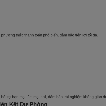
ều phương thức thanh toán phổ biến, đảm bảo tiện lợi tối đa.
hỗ trợ bạn mọi lúc, mọi nơi, đảm bảo trải nghiệm không gián đ
Liên Kết Dự Phòng