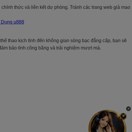
 chính thức và liên kết dự phòng. Tránh các trang web giả mạo
 Dụng u888
thể thao kịch tính đến không gian sòng bạc đẳng cấp, bạn sẽ
, đảm bảo tính công bằng và trải nghiệm mượt mà.
×