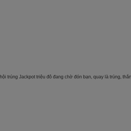
ội trúng Jackpot triệu đô đang chờ đón bạn, quay là trúng, thắ