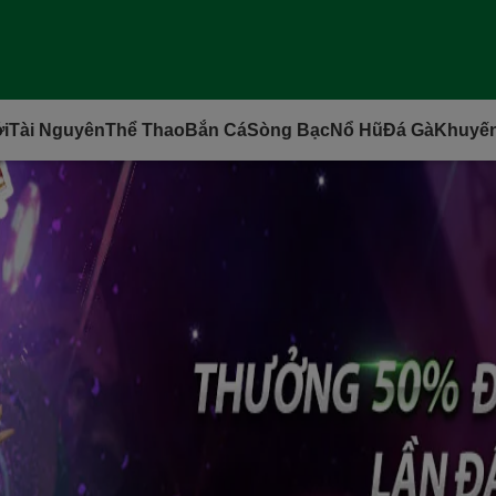
ới
Tài Nguyên
Thể Thao
Bắn Cá
Sòng Bạc
Nổ Hũ
Đá Gà
Khuyến