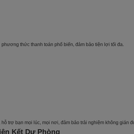
ều phương thức thanh toán phổ biến, đảm bảo tiện lợi tối đa.
hỗ trợ bạn mọi lúc, mọi nơi, đảm bảo trải nghiệm không gián đ
Liên Kết Dự Phòng