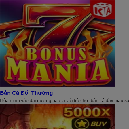
Bắn Cá Đổi Thưởng
Hòa mình vào đại dương bao la với trò chơi bắn cá đầy màu s