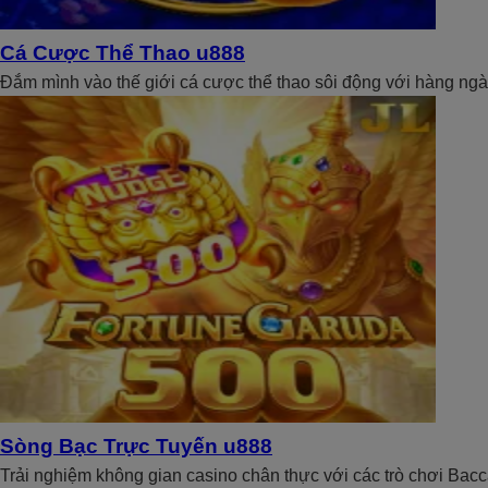
Cá Cược Thể Thao u888
Đắm mình vào thế giới cá cược thể thao sôi động với hàng ngà
Sòng Bạc Trực Tuyến u888
Trải nghiệm không gian casino chân thực với các trò chơi Bacc