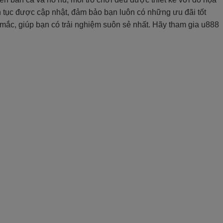
 tục được cập nhật, đảm bảo bạn luôn có những ưu đãi tốt
 mắc, giúp bạn có trải nghiệm suôn sẻ nhất. Hãy tham gia u888