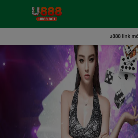
u888 link m