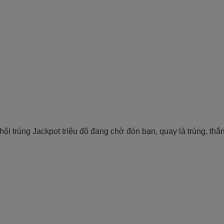
ội trúng Jackpot triệu đô đang chờ đón bạn, quay là trúng, thắ