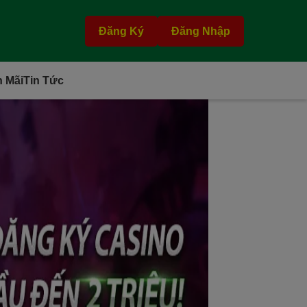
Đăng Ký
Đăng Nhập
 Mãi
Tin Tức