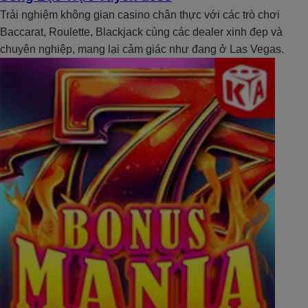
Trải nghiệm không gian casino chân thực với các trò chơi
Baccarat, Roulette, Blackjack cùng các dealer xinh đẹp và
chuyên nghiệp, mang lại cảm giác như đang ở Las Vegas.