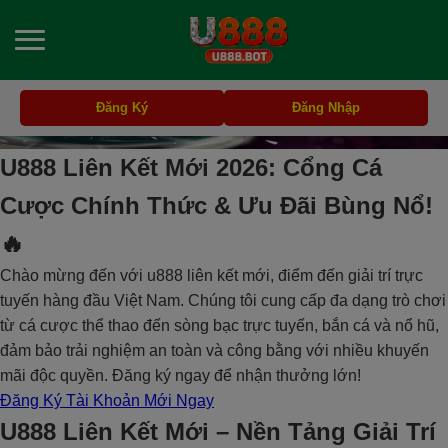
Đăng Ký
Đăng Nhập
U888 Liên Kết Mới 2026: Cổng Cá
Cược Chính Thức & Ưu Đãi Bùng Nổ!
🔥
Chào mừng đến với u888 liên kết mới, điểm đến giải trí trực
tuyến hàng đầu Việt Nam. Chúng tôi cung cấp đa dạng trò chơi
từ cá cược thể thao đến sòng bạc trực tuyến, bắn cá và nổ hũ,
đảm bảo trải nghiệm an toàn và công bằng với nhiều khuyến
mãi độc quyền. Đăng ký ngay để nhận thưởng lớn!
Đăng Ký Tài Khoản Mới Ngay
U888 Liên Kết Mới – Nền Tảng Giải Trí