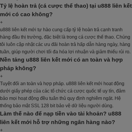
Tỷ lệ hoàn trả (cá cược thể thao) tại u888 liên kết
mới có cao không?
+
u888 liên kết mới tự hào cung cấp tỷ lệ hoàn trả cạnh tranh
hàng đầu thị trường, đặc biệt là trong cá cược thể thao. Chúng
tôi luôn cập nhật các ưu đãi hoàn trả hấp dẫn hàng ngày, hàng
tuần, giúp người chơi tối đa hóa lợi nhuận và giảm thiểu rủi ro.
Nền tảng u888 liên kết mới có an toàn và hợp
pháp không?
+
Tuyệt đối an toàn và hợp pháp. u888 liên kết mới hoạt động
dưới giấy phép của các tổ chức cá cược quốc tế uy tín, đảm
bảo mọi hoạt động đều tuân thủ quy định nghiêm ngặt. Hệ
thống bảo mật SSL 128 bit bảo vệ dữ liệu người dùng.
Làm thế nào để nạp tiền vào tài khoản? u888
liên kết mới hỗ trợ những ngân hàng nào?
+