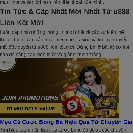
mượt mà và tiện lợi hơn trên điện thoại của mình.
Tin Tức & Cập Nhật Mới Nhất Từ u888
Liên Kết Mới
Luôn cập nhật những thông tin mới nhất về các sự kiện thể
thao, chiến lược cá cược, mẹo chơi casino và tin tức khuyến
mãi độc quyền từ u888 liên kết mới. Đừng bỏ lỡ bất kỳ cơ hội
nào để nâng cao kiến thức và giành chiến thắng!
Mẹo Cá Cược Bóng Đá Hiệu Quả Từ Chuyên Gia
Tìm hiểu các chiến lược cá cược bóng đá được các chuyên