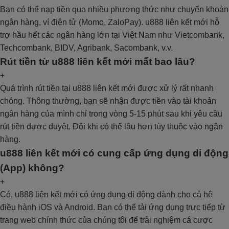
Bạn có thể nạp tiền qua nhiều phương thức như chuyển khoản
ngân hàng, ví điện tử (Momo, ZaloPay). u888 liên kết mới hỗ
trợ hầu hết các ngân hàng lớn tại Việt Nam như Vietcombank,
Techcombank, BIDV, Agribank, Sacombank, v.v.
Rút tiền từ u888 liên kết mới mất bao lâu?
+
Quá trình rút tiền tại u888 liên kết mới được xử lý rất nhanh
chóng. Thông thường, bạn sẽ nhận được tiền vào tài khoản
ngân hàng của mình chỉ trong vòng 5-15 phút sau khi yêu cầu
rút tiền được duyệt. Đôi khi có thể lâu hơn tùy thuộc vào ngân
hàng.
u888 liên kết mới có cung cấp ứng dụng di động
(App) không?
+
Có, u888 liên kết mới có ứng dụng di động dành cho cả hệ
điều hành iOS và Android. Bạn có thể tải ứng dụng trực tiếp từ
trang web chính thức của chúng tôi để trải nghiệm cá cược