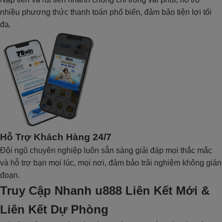
nhiều phương thức thanh toán phổ biến, đảm bảo tiện lợi tối
đa.
Hỗ Trợ Khách Hàng 24/7
Đội ngũ chuyên nghiệp luôn sẵn sàng giải đáp mọi thắc mắc
và hỗ trợ bạn mọi lúc, mọi nơi, đảm bảo trải nghiệm không gián
đoạn.
Truy Cập Nhanh u888 Liên Kết Mới &
Liên Kết Dự Phòng