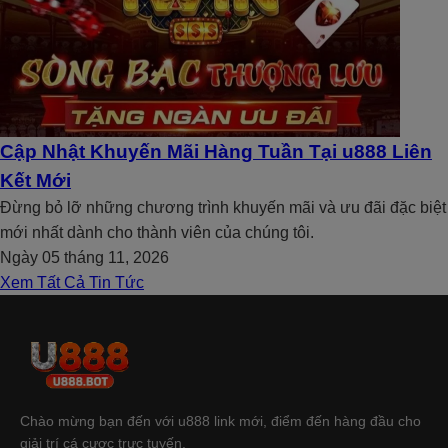
Cập Nhật Khuyến Mãi Hàng Tuần Tại u888 Liên
Kết Mới
Đừng bỏ lỡ những chương trình khuyến mãi và ưu đãi đặc biệt
mới nhất dành cho thành viên của chúng tôi.
Ngày 05 tháng 11, 2026
Xem Tất Cả Tin Tức
Chào mừng bạn đến với u888 link mới, điểm đến hàng đầu cho
giải trí cá cược trực tuyến.