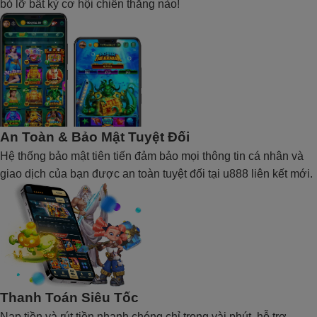
bỏ lỡ bất kỳ cơ hội chiến thắng nào!
An Toàn & Bảo Mật Tuyệt Đối
Hệ thống bảo mật tiên tiến đảm bảo mọi thông tin cá nhân và
giao dịch của bạn được an toàn tuyệt đối tại u888 liên kết mới.
Thanh Toán Siêu Tốc
Nạp tiền và rút tiền nhanh chóng chỉ trong vài phút, hỗ trợ