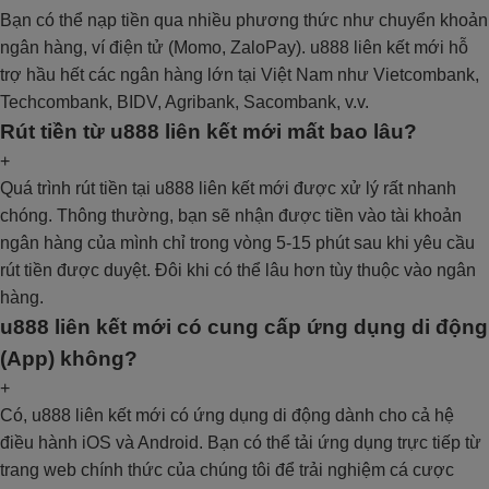
Bạn có thể nạp tiền qua nhiều phương thức như chuyển khoản
ngân hàng, ví điện tử (Momo, ZaloPay). u888 liên kết mới hỗ
trợ hầu hết các ngân hàng lớn tại Việt Nam như Vietcombank,
Techcombank, BIDV, Agribank, Sacombank, v.v.
Rút tiền từ u888 liên kết mới mất bao lâu?
+
Quá trình rút tiền tại u888 liên kết mới được xử lý rất nhanh
chóng. Thông thường, bạn sẽ nhận được tiền vào tài khoản
ngân hàng của mình chỉ trong vòng 5-15 phút sau khi yêu cầu
rút tiền được duyệt. Đôi khi có thể lâu hơn tùy thuộc vào ngân
hàng.
u888 liên kết mới có cung cấp ứng dụng di động
(App) không?
+
Có, u888 liên kết mới có ứng dụng di động dành cho cả hệ
điều hành iOS và Android. Bạn có thể tải ứng dụng trực tiếp từ
trang web chính thức của chúng tôi để trải nghiệm cá cược