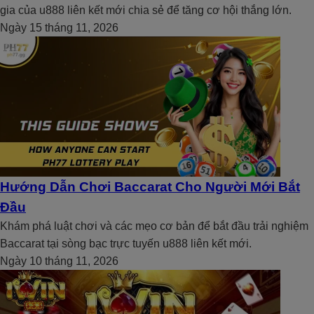
gia của u888 liên kết mới chia sẻ để tăng cơ hội thắng lớn.
Ngày 15 tháng 11, 2026
Hướng Dẫn Chơi Baccarat Cho Người Mới Bắt
Đầu
Khám phá luật chơi và các mẹo cơ bản để bắt đầu trải nghiệm
Baccarat tại sòng bạc trực tuyến u888 liên kết mới.
Ngày 10 tháng 11, 2026