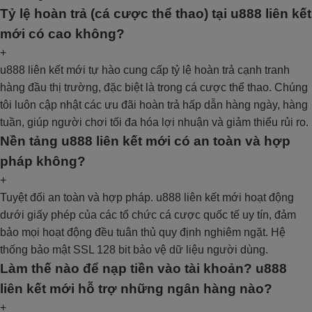
Tỷ lệ hoàn trả (cá cược thể thao) tại u888 liên kết
mới có cao không?
+
u888 liên kết mới tự hào cung cấp tỷ lệ hoàn trả cạnh tranh
hàng đầu thị trường, đặc biệt là trong cá cược thể thao. Chúng
tôi luôn cập nhật các ưu đãi hoàn trả hấp dẫn hàng ngày, hàng
tuần, giúp người chơi tối đa hóa lợi nhuận và giảm thiểu rủi ro.
Nền tảng u888 liên kết mới có an toàn và hợp
pháp không?
+
Tuyệt đối an toàn và hợp pháp. u888 liên kết mới hoạt động
dưới giấy phép của các tổ chức cá cược quốc tế uy tín, đảm
bảo mọi hoạt động đều tuân thủ quy định nghiêm ngặt. Hệ
thống bảo mật SSL 128 bit bảo vệ dữ liệu người dùng.
Làm thế nào để nạp tiền vào tài khoản? u888
liên kết mới hỗ trợ những ngân hàng nào?
+