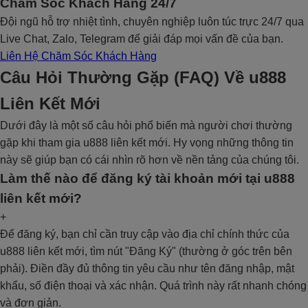
Chăm Sóc Khách Hàng 24/7
Đội ngũ hỗ trợ nhiệt tình, chuyên nghiệp luôn túc trực 24/7 qua
Live Chat, Zalo, Telegram để giải đáp mọi vấn đề của bạn.
Liên Hệ Chăm Sóc Khách Hàng
Câu Hỏi Thường Gặp (FAQ) Về u888
Liên Kết Mới
Dưới đây là một số câu hỏi phổ biến mà người chơi thường
gặp khi tham gia u888 liên kết mới. Hy vọng những thông tin
này sẽ giúp bạn có cái nhìn rõ hơn về nền tảng của chúng tôi.
Làm thế nào để đăng ký tài khoản mới tại u888
liên kết mới?
+
Để đăng ký, bạn chỉ cần truy cập vào địa chỉ chính thức của
u888 liên kết mới, tìm nút "Đăng Ký" (thường ở góc trên bên
phải). Điền đầy đủ thông tin yêu cầu như tên đăng nhập, mật
khẩu, số điện thoại và xác nhận. Quá trình này rất nhanh chóng
và đơn giản.