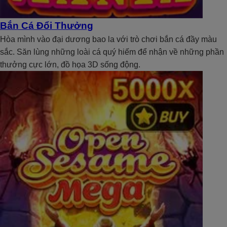
Bắn Cá Đổi Thưởng
Hòa mình vào đại dương bao la với trò chơi bắn cá đầy màu
sắc. Săn lùng những loài cá quý hiếm để nhận về những phần
thưởng cực lớn, đồ họa 3D sống động.