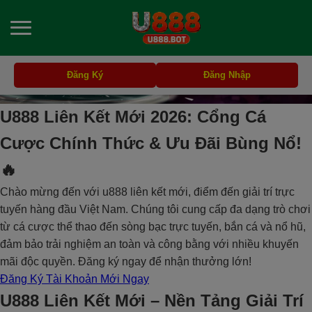
Đăng Ký
Đăng Nhập
U888 Liên Kết Mới 2026: Cổng Cá
Cược Chính Thức & Ưu Đãi Bùng Nổ!
🔥
Chào mừng đến với u888 liên kết mới, điểm đến giải trí trực
tuyến hàng đầu Việt Nam. Chúng tôi cung cấp đa dạng trò chơi
từ cá cược thể thao đến sòng bạc trực tuyến, bắn cá và nổ hũ,
đảm bảo trải nghiệm an toàn và công bằng với nhiều khuyến
mãi độc quyền. Đăng ký ngay để nhận thưởng lớn!
Đăng Ký Tài Khoản Mới Ngay
U888 Liên Kết Mới – Nền Tảng Giải Trí