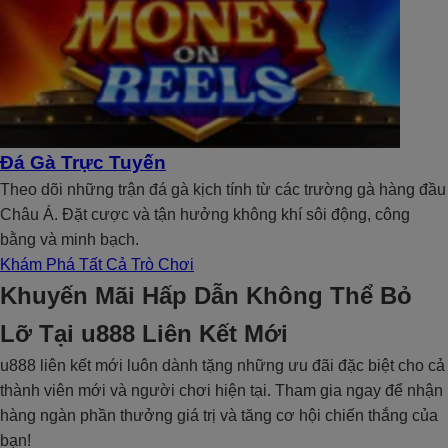
Đá Gà Trực Tuyến
Theo dõi những trận đá gà kịch tính từ các trường gà hàng đầu
Châu Á. Đặt cược và tận hưởng không khí sôi động, công
bằng và minh bạch.
Khám Phá Tất Cả Trò Chơi
Khuyến Mãi Hấp Dẫn Không Thể Bỏ
Lỡ Tại u888 Liên Kết Mới
u888 liên kết mới luôn dành tặng những ưu đãi đặc biệt cho cả
thành viên mới và người chơi hiện tại. Tham gia ngay để nhận
hàng ngàn phần thưởng giá trị và tăng cơ hội chiến thắng của
bạn!