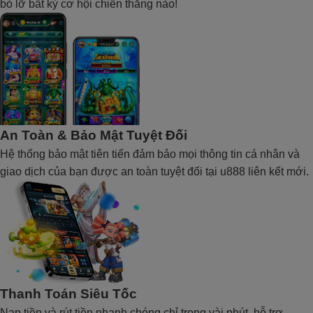
bỏ lỡ bất kỳ cơ hội chiến thắng nào!
An Toàn & Bảo Mật Tuyệt Đối
Hệ thống bảo mật tiên tiến đảm bảo mọi thông tin cá nhân và
giao dịch của bạn được an toàn tuyệt đối tại u888 liên kết mới.
Thanh Toán Siêu Tốc
Nạp tiền và rút tiền nhanh chóng chỉ trong vài phút, hỗ trợ