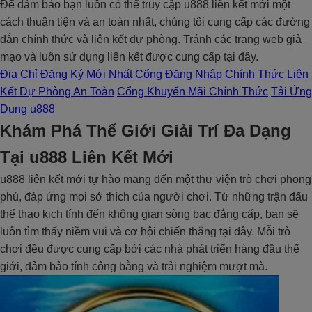
Để đảm bảo bạn luôn có thể truy cập u888 liên kết mới một
cách thuận tiện và an toàn nhất, chúng tôi cung cấp các đường
dẫn chính thức và liên kết dự phòng. Tránh các trang web giả
mạo và luôn sử dụng liên kết được cung cấp tại đây.
Địa Chỉ Đăng Ký Mới Nhất
Cổng Đăng Nhập Chính Thức
Liên
Kết Dự Phòng An Toàn
Cổng Khuyến Mãi Chính Thức
Tải Ứng
Dụng u888
Khám Phá Thế Giới Giải Trí Đa Dạng
Tại u888 Liên Kết Mới
u888 liên kết mới tự hào mang đến một thư viện trò chơi phong
phú, đáp ứng mọi sở thích của người chơi. Từ những trận đấu
thể thao kịch tính đến không gian sòng bạc đẳng cấp, bạn sẽ
luôn tìm thấy niềm vui và cơ hội chiến thắng tại đây. Mỗi trò
chơi đều được cung cấp bởi các nhà phát triển hàng đầu thế
giới, đảm bảo tính công bằng và trải nghiệm mượt mà.