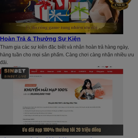
Hoàn Trả & Thưởng Sự Kiện
Tham gia các sự kiện đặc biệt và nhận hoàn trả hàng ngày,
hàng tuần cho mọi sản phẩm. Càng chơi càng nhận nhiều ưu
đãi.