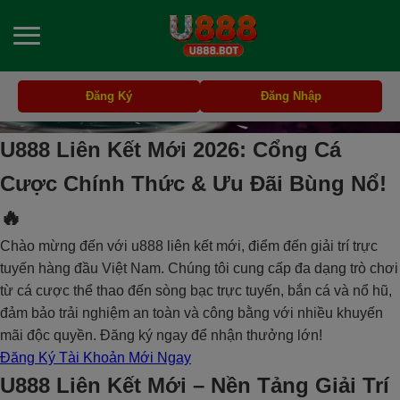
Đăng Ký
Đăng Nhập
U888 Liên Kết Mới 2026: Cổng Cá
Cược Chính Thức & Ưu Đãi Bùng Nổ!
🔥
Chào mừng đến với u888 liên kết mới, điểm đến giải trí trực
tuyến hàng đầu Việt Nam. Chúng tôi cung cấp đa dạng trò chơi
từ cá cược thể thao đến sòng bạc trực tuyến, bắn cá và nổ hũ,
đảm bảo trải nghiệm an toàn và công bằng với nhiều khuyến
mãi độc quyền. Đăng ký ngay để nhận thưởng lớn!
Đăng Ký Tài Khoản Mới Ngay
U888 Liên Kết Mới – Nền Tảng Giải Trí