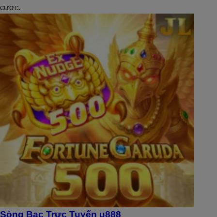
cược.
Sòng Bạc Trực Tuyến u888