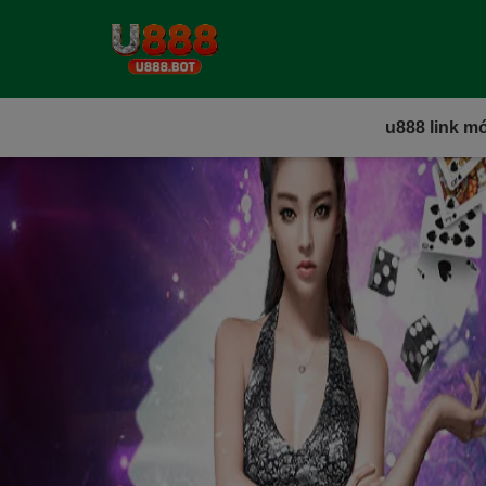
u888 link m