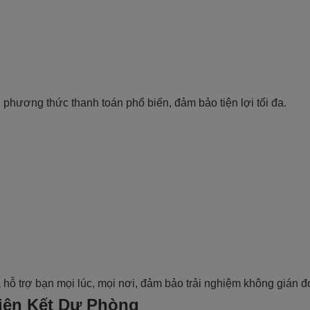
ều phương thức thanh toán phổ biến, đảm bảo tiện lợi tối đa.
hỗ trợ bạn mọi lúc, mọi nơi, đảm bảo trải nghiệm không gián đ
Liên Kết Dự Phòng