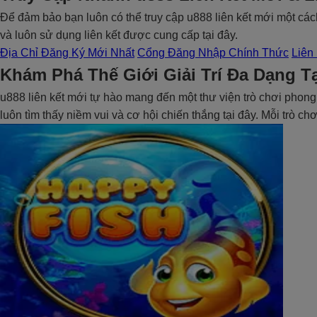
Để đảm bảo bạn luôn có thể truy cập u888 liên kết mới một các
và luôn sử dụng liên kết được cung cấp tại đây.
Địa Chỉ Đăng Ký Mới Nhất
Cổng Đăng Nhập Chính Thức
Liên
Khám Phá Thế Giới Giải Trí Đa Dạng Tạ
u888 liên kết mới tự hào mang đến một thư viện trò chơi phong
luôn tìm thấy niềm vui và cơ hội chiến thắng tại đây. Mỗi trò 