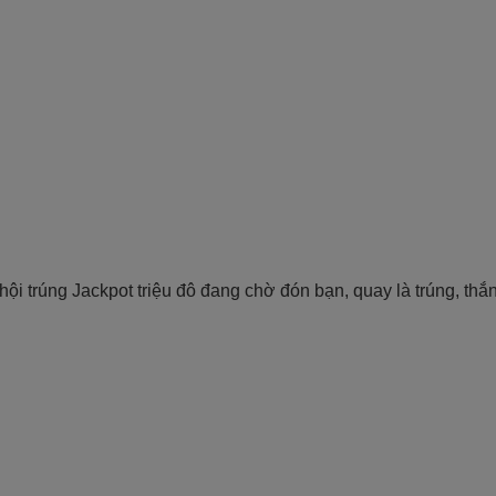
ội trúng Jackpot triệu đô đang chờ đón bạn, quay là trúng, thắ