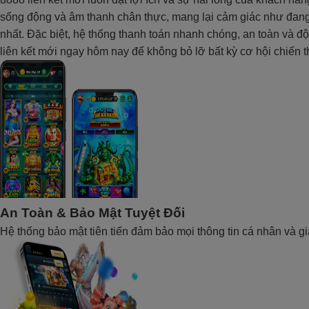
sống động và âm thanh chân thực, mang lại cảm giác như đang 
nhất. Đặc biệt, hệ thống thanh toán nhanh chóng, an toàn và đ
liên kết mới ngay hôm nay để không bỏ lỡ bất kỳ cơ hội chiến 
An Toàn & Bảo Mật Tuyệt Đối
Hệ thống bảo mật tiên tiến đảm bảo mọi thông tin cá nhân và gi