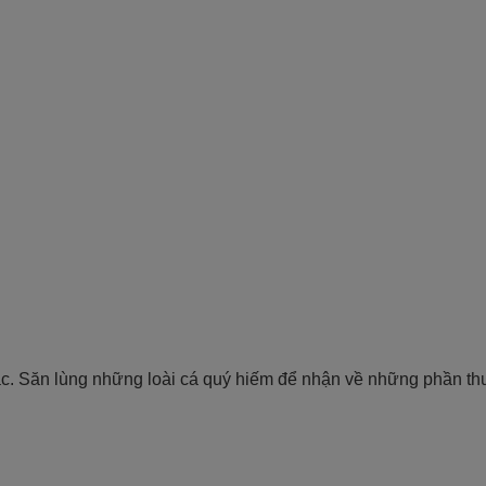
ắc. Săn lùng những loài cá quý hiếm để nhận về những phần t