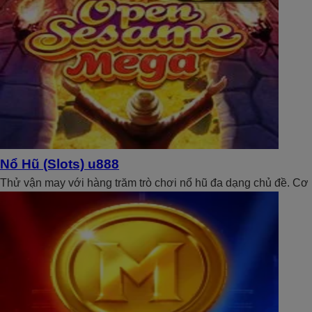
Nổ Hũ (Slots) u888
Thử vận may với hàng trăm trò chơi nổ hũ đa dạng chủ đề. Cơ h