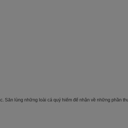
ắc. Săn lùng những loài cá quý hiếm để nhận về những phần t