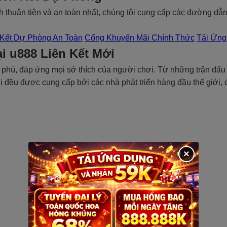
h thuận tiện và an toàn nhất, chúng tôi cung cấp các đường dẫn
 Kết Dự Phòng An Toàn
Cổng Khuyến Mãi Chính Thức
Tải Ứng
i u888 Liên Kết Mới
 phú, đáp ứng mọi sở thích của người chơi. Từ những trận đấu 
chơi đều được cung cấp bởi các nhà phát triển hàng đầu thế giới
×