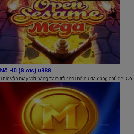
Nổ Hũ (Slots) u888
Thử vận may với hàng trăm trò chơi nổ hũ đa dạng chủ đề. Cơ h