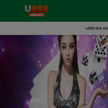
u888 link m