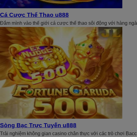
Cá Cược Thể Thao u888
Đắm mình vào thế giới cá cược thể thao sôi động với hàng ngà
Sòng Bạc Trực Tuyến u888
Trải nghiệm không gian casino chân thực với các trò chơi Bacc