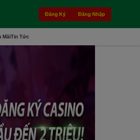
Đăng Ký
Đăng Nhập
 Mãi
Tin Tức