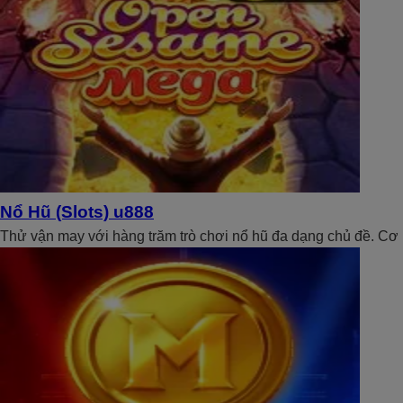
Nổ Hũ (Slots) u888
Thử vận may với hàng trăm trò chơi nổ hũ đa dạng chủ đề. Cơ h