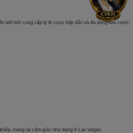
iên kết mới cung cấp tỷ lệ cược hấp dẫn và đa dạng kèo cược.
nghiệp, mang lại cảm giác như đang ở Las Vegas.