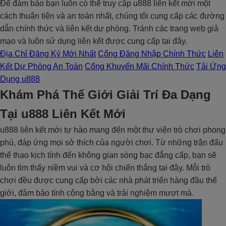
Để đảm bảo bạn luôn có thể truy cập u888 liên kết mới một
cách thuận tiện và an toàn nhất, chúng tôi cung cấp các đường
dẫn chính thức và liên kết dự phòng. Tránh các trang web giả
mạo và luôn sử dụng liên kết được cung cấp tại đây.
Địa Chỉ Đăng Ký Mới Nhất
Cổng Đăng Nhập Chính Thức
Liên
Kết Dự Phòng An Toàn
Cổng Khuyến Mãi Chính Thức
Tải Ứng
Dụng u888
Khám Phá Thế Giới Giải Trí Đa Dạng
Tại u888 Liên Kết Mới
u888 liên kết mới tự hào mang đến một thư viện trò chơi phong
phú, đáp ứng mọi sở thích của người chơi. Từ những trận đấu
thể thao kịch tính đến không gian sòng bạc đẳng cấp, bạn sẽ
luôn tìm thấy niềm vui và cơ hội chiến thắng tại đây. Mỗi trò
chơi đều được cung cấp bởi các nhà phát triển hàng đầu thế
giới, đảm bảo tính công bằng và trải nghiệm mượt mà.