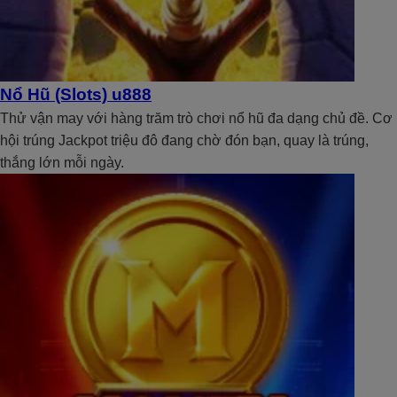
Nổ Hũ (Slots) u888
Thử vận may với hàng trăm trò chơi nổ hũ đa dạng chủ đề. Cơ
hội trúng Jackpot triệu đô đang chờ đón bạn, quay là trúng,
thắng lớn mỗi ngày.