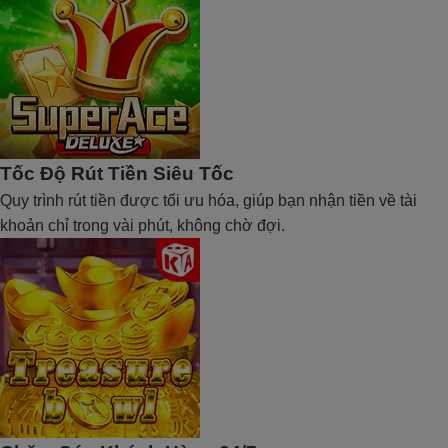
Tốc Độ Rút Tiền Siêu Tốc
Quy trình rút tiền được tối ưu hóa, giúp bạn nhận tiền về tài
khoản chỉ trong vài phút, không chờ đợi.