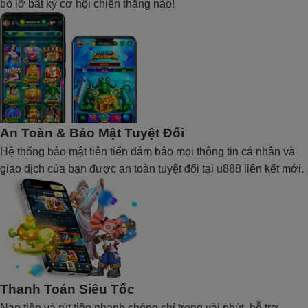
bỏ lỡ bất kỳ cơ hội chiến thắng nào!
An Toàn & Bảo Mật Tuyệt Đối
Hệ thống bảo mật tiên tiến đảm bảo mọi thông tin cá nhân và
giao dịch của bạn được an toàn tuyệt đối tại u888 liên kết mới.
Thanh Toán Siêu Tốc
Nạp tiền và rút tiền nhanh chóng chỉ trong vài phút, hỗ trợ