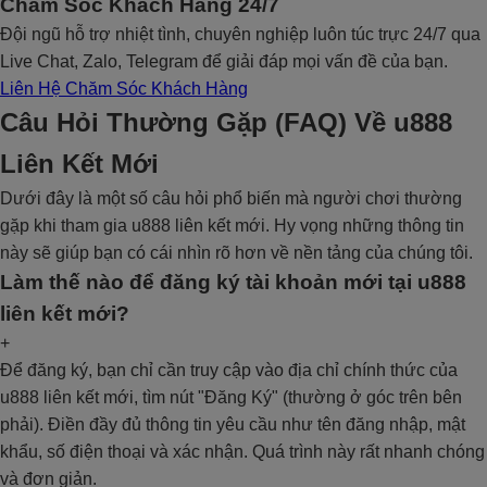
Chăm Sóc Khách Hàng 24/7
Đội ngũ hỗ trợ nhiệt tình, chuyên nghiệp luôn túc trực 24/7 qua
Live Chat, Zalo, Telegram để giải đáp mọi vấn đề của bạn.
Liên Hệ Chăm Sóc Khách Hàng
Câu Hỏi Thường Gặp (FAQ) Về u888
Liên Kết Mới
Dưới đây là một số câu hỏi phổ biến mà người chơi thường
gặp khi tham gia u888 liên kết mới. Hy vọng những thông tin
này sẽ giúp bạn có cái nhìn rõ hơn về nền tảng của chúng tôi.
Làm thế nào để đăng ký tài khoản mới tại u888
liên kết mới?
+
Để đăng ký, bạn chỉ cần truy cập vào địa chỉ chính thức của
u888 liên kết mới, tìm nút "Đăng Ký" (thường ở góc trên bên
phải). Điền đầy đủ thông tin yêu cầu như tên đăng nhập, mật
khẩu, số điện thoại và xác nhận. Quá trình này rất nhanh chóng
và đơn giản.