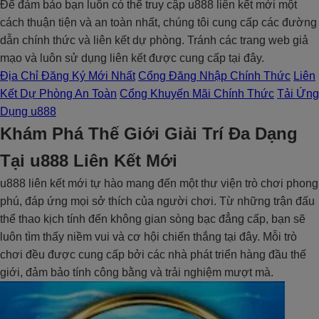
Để đảm bảo bạn luôn có thể truy cập u888 liên kết mới một
cách thuận tiện và an toàn nhất, chúng tôi cung cấp các đường
dẫn chính thức và liên kết dự phòng. Tránh các trang web giả
mạo và luôn sử dụng liên kết được cung cấp tại đây.
Địa Chỉ Đăng Ký Mới Nhất
Cổng Đăng Nhập Chính Thức
Liên
Kết Dự Phòng An Toàn
Cổng Khuyến Mãi Chính Thức
Tải Ứng
Dụng u888
Khám Phá Thế Giới Giải Trí Đa Dạng
Tại u888 Liên Kết Mới
u888 liên kết mới tự hào mang đến một thư viện trò chơi phong
phú, đáp ứng mọi sở thích của người chơi. Từ những trận đấu
thể thao kịch tính đến không gian sòng bạc đẳng cấp, bạn sẽ
luôn tìm thấy niềm vui và cơ hội chiến thắng tại đây. Mỗi trò
chơi đều được cung cấp bởi các nhà phát triển hàng đầu thế
giới, đảm bảo tính công bằng và trải nghiệm mượt mà.