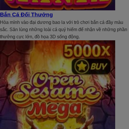
Bắn Cá Đổi Thưởng
Hòa mình vào đại dương bao la với trò chơi bắn cá đầy màu
sắc. Săn lùng những loài cá quý hiếm để nhận về những phần
thưởng cực lớn, đồ họa 3D sống động.