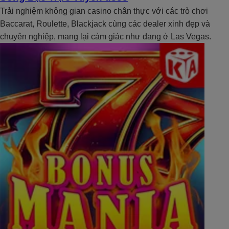
Trải nghiệm không gian casino chân thực với các trò chơi
Baccarat, Roulette, Blackjack cùng các dealer xinh đẹp và
chuyên nghiệp, mang lại cảm giác như đang ở Las Vegas.