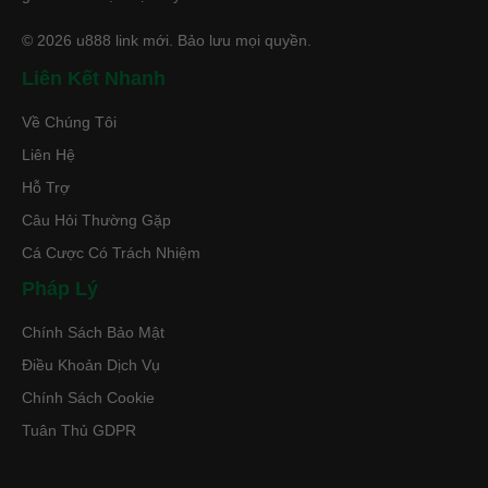
©
2026
u888 link mới. Bảo lưu mọi quyền.
Liên Kết Nhanh
Về Chúng Tôi
Liên Hệ
Hỗ Trợ
Câu Hỏi Thường Gặp
Cá Cược Có Trách Nhiệm
Pháp Lý
Chính Sách Bảo Mật
Điều Khoản Dịch Vụ
Chính Sách Cookie
Tuân Thủ GDPR