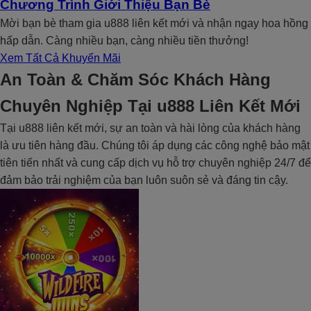
Chương Trình Giới Thiệu Bạn Bè
Mời bạn bè tham gia u888 liên kết mới và nhận ngay hoa hồng
hấp dẫn. Càng nhiều bạn, càng nhiều tiền thưởng!
Xem Tất Cả Khuyến Mãi
An Toàn & Chăm Sóc Khách Hàng
Chuyên Nghiệp Tại u888 Liên Kết Mới
Tại u888 liên kết mới, sự an toàn và hài lòng của khách hàng
là ưu tiên hàng đầu. Chúng tôi áp dụng các công nghệ bảo mật
tiên tiến nhất và cung cấp dịch vụ hỗ trợ chuyên nghiệp 24/7 để
đảm bảo trải nghiệm của bạn luôn suôn sẻ và đáng tin cậy.