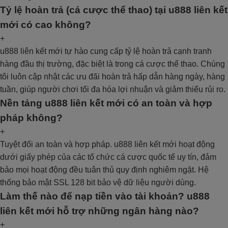
Tỷ lệ hoàn trả (cá cược thể thao) tại u888 liên kết
mới có cao không?
+
u888 liên kết mới tự hào cung cấp tỷ lệ hoàn trả cạnh tranh
hàng đầu thị trường, đặc biệt là trong cá cược thể thao. Chúng
tôi luôn cập nhật các ưu đãi hoàn trả hấp dẫn hàng ngày, hàng
tuần, giúp người chơi tối đa hóa lợi nhuận và giảm thiểu rủi ro.
Nền tảng u888 liên kết mới có an toàn và hợp
pháp không?
+
Tuyệt đối an toàn và hợp pháp. u888 liên kết mới hoạt động
dưới giấy phép của các tổ chức cá cược quốc tế uy tín, đảm
bảo mọi hoạt động đều tuân thủ quy định nghiêm ngặt. Hệ
thống bảo mật SSL 128 bit bảo vệ dữ liệu người dùng.
Làm thế nào để nạp tiền vào tài khoản? u888
liên kết mới hỗ trợ những ngân hàng nào?
+