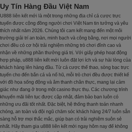
Uy Tín Hàng Đầu Việt Nam
U888 liên kết mới là một trong những địa chỉ cá cược trực
tuyến được cộng đồng người chơi Việt Nam tin tưởng và yêu
thích nhất năm 2026. Chúng tôi cam kết mang đến một môi
trường giải trí an toàn, minh bạch và công bằng, nơi mọi người
chơi đều có cơ hội trải nghiệm những trò chơi đỉnh cao và
nhận về những phần thưởng giá trị. Với giấy phép hoạt động
hợp pháp, u888 liên kết mới luôn đặt lợi ích và sự hài lòng của
khách hàng lên hàng đầu. Từ cá cược thể thao, sòng bạc trực
tuyến cho đến bắn cá và nổ hũ, mỗi trò chơi đều được thiết kế
với đồ họa sống động và âm thanh chân thực, mang lại cảm
giác như đang ở trong một casino thực thụ. Các chương trình
khuyến mãi liên tục được cập nhật, đảm bảo bạn luôn có
những ưu đãi tốt nhất. Đặc biệt, hệ thống thanh toán nhanh
chóng, an toàn và đội ngũ chăm sóc khách hàng 24/7 luôn sẵn
sàng hỗ trợ mọi thắc mắc, giúp bạn có trải nghiệm suôn sẻ
nhất. Hãy tham gia u888 liên kết mới ngay hôm nay để không