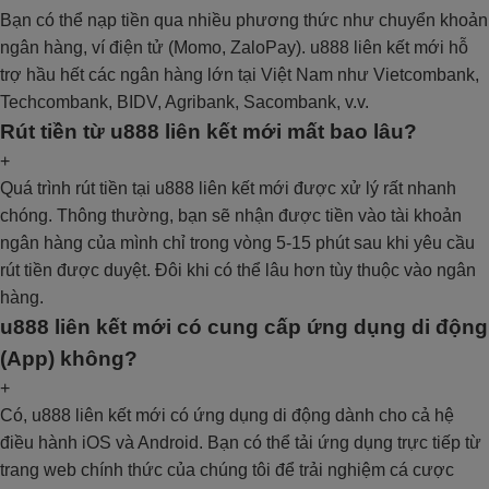
Bạn có thể nạp tiền qua nhiều phương thức như chuyển khoản
ngân hàng, ví điện tử (Momo, ZaloPay). u888 liên kết mới hỗ
trợ hầu hết các ngân hàng lớn tại Việt Nam như Vietcombank,
Techcombank, BIDV, Agribank, Sacombank, v.v.
Rút tiền từ u888 liên kết mới mất bao lâu?
+
Quá trình rút tiền tại u888 liên kết mới được xử lý rất nhanh
chóng. Thông thường, bạn sẽ nhận được tiền vào tài khoản
ngân hàng của mình chỉ trong vòng 5-15 phút sau khi yêu cầu
rút tiền được duyệt. Đôi khi có thể lâu hơn tùy thuộc vào ngân
hàng.
u888 liên kết mới có cung cấp ứng dụng di động
(App) không?
+
Có, u888 liên kết mới có ứng dụng di động dành cho cả hệ
điều hành iOS và Android. Bạn có thể tải ứng dụng trực tiếp từ
trang web chính thức của chúng tôi để trải nghiệm cá cược