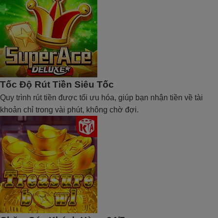
Tốc Độ Rút Tiền Siêu Tốc
Quy trình rút tiền được tối ưu hóa, giúp bạn nhận tiền về tài
khoản chỉ trong vài phút, không chờ đợi.