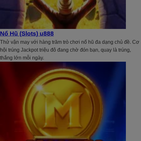
Nổ Hũ (Slots) u888
Thử vận may với hàng trăm trò chơi nổ hũ đa dạng chủ đề. Cơ
hội trúng Jackpot triệu đô đang chờ đón bạn, quay là trúng,
thắng lớn mỗi ngày.