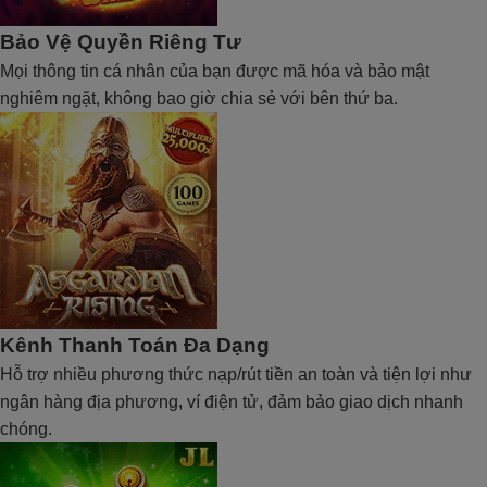
Bảo Vệ Quyền Riêng Tư
Mọi thông tin cá nhân của bạn được mã hóa và bảo mật
nghiêm ngặt, không bao giờ chia sẻ với bên thứ ba.
Kênh Thanh Toán Đa Dạng
Hỗ trợ nhiều phương thức nạp/rút tiền an toàn và tiện lợi như
ngân hàng địa phương, ví điện tử, đảm bảo giao dịch nhanh
chóng.