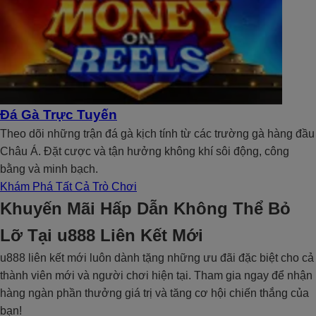
Đá Gà Trực Tuyến
Theo dõi những trận đá gà kịch tính từ các trường gà hàng đầu
Châu Á. Đặt cược và tận hưởng không khí sôi động, công
bằng và minh bạch.
Khám Phá Tất Cả Trò Chơi
Khuyến Mãi Hấp Dẫn Không Thể Bỏ
Lỡ Tại u888 Liên Kết Mới
u888 liên kết mới luôn dành tặng những ưu đãi đặc biệt cho cả
thành viên mới và người chơi hiện tại. Tham gia ngay để nhận
hàng ngàn phần thưởng giá trị và tăng cơ hội chiến thắng của
bạn!