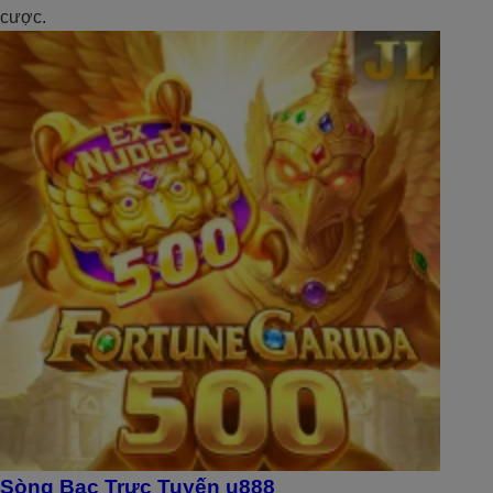
cược.
Sòng Bạc Trực Tuyến u888