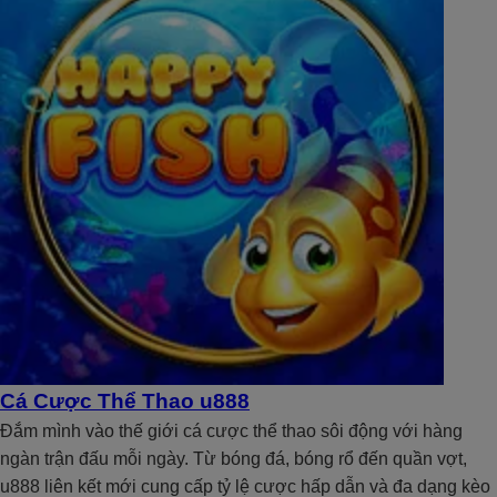
Cá Cược Thể Thao u888
Đắm mình vào thế giới cá cược thể thao sôi động với hàng
ngàn trận đấu mỗi ngày. Từ bóng đá, bóng rổ đến quần vợt,
u888 liên kết mới cung cấp tỷ lệ cược hấp dẫn và đa dạng kèo