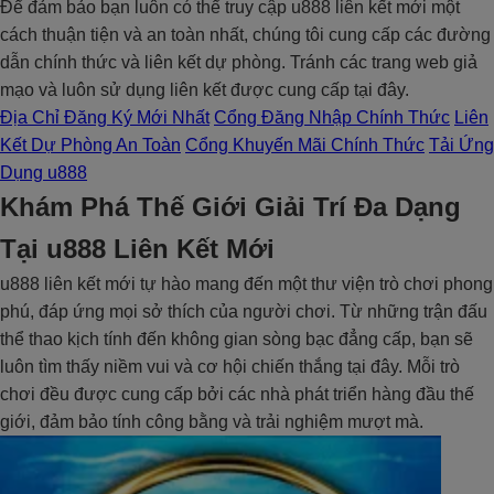
Để đảm bảo bạn luôn có thể truy cập u888 liên kết mới một
cách thuận tiện và an toàn nhất, chúng tôi cung cấp các đường
dẫn chính thức và liên kết dự phòng. Tránh các trang web giả
mạo và luôn sử dụng liên kết được cung cấp tại đây.
Địa Chỉ Đăng Ký Mới Nhất
Cổng Đăng Nhập Chính Thức
Liên
Kết Dự Phòng An Toàn
Cổng Khuyến Mãi Chính Thức
Tải Ứng
Dụng u888
Khám Phá Thế Giới Giải Trí Đa Dạng
Tại u888 Liên Kết Mới
u888 liên kết mới tự hào mang đến một thư viện trò chơi phong
phú, đáp ứng mọi sở thích của người chơi. Từ những trận đấu
thể thao kịch tính đến không gian sòng bạc đẳng cấp, bạn sẽ
luôn tìm thấy niềm vui và cơ hội chiến thắng tại đây. Mỗi trò
chơi đều được cung cấp bởi các nhà phát triển hàng đầu thế
giới, đảm bảo tính công bằng và trải nghiệm mượt mà.