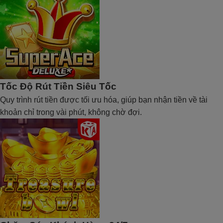
Tốc Độ Rút Tiền Siêu Tốc
Quy trình rút tiền được tối ưu hóa, giúp bạn nhận tiền về tài
khoản chỉ trong vài phút, không chờ đợi.