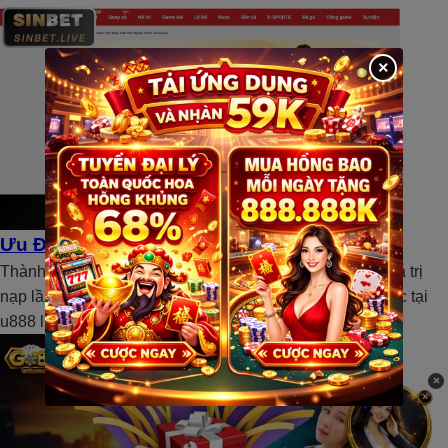
×
Ưu Đãi Nạp Tiền Lần Đầu
Thành viên mới nhận ngay tiền thưởng lên đến 100% giá trị
nạp lần đầu. Cơ hội vàng để khởi đầu hành trình cá cược tại
u888 liên kết mới!
×