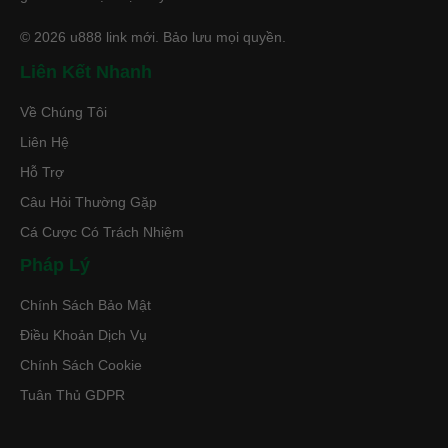
©
2026
u888 link mới. Bảo lưu mọi quyền.
Liên Kết Nhanh
Về Chúng Tôi
Liên Hệ
Hỗ Trợ
Câu Hỏi Thường Gặp
Cá Cược Có Trách Nhiệm
Pháp Lý
Chính Sách Bảo Mật
Điều Khoản Dịch Vụ
Chính Sách Cookie
Tuân Thủ GDPR