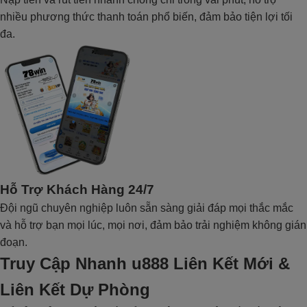
nhiều phương thức thanh toán phổ biến, đảm bảo tiện lợi tối
đa.
Hỗ Trợ Khách Hàng 24/7
Đội ngũ chuyên nghiệp luôn sẵn sàng giải đáp mọi thắc mắc
và hỗ trợ bạn mọi lúc, mọi nơi, đảm bảo trải nghiệm không gián
đoạn.
Truy Cập Nhanh u888 Liên Kết Mới &
Liên Kết Dự Phòng