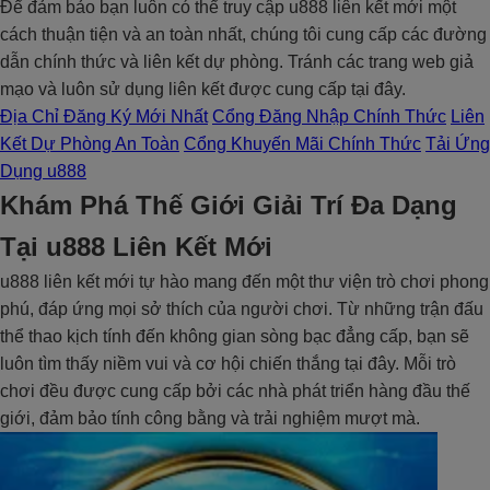
Để đảm bảo bạn luôn có thể truy cập u888 liên kết mới một
cách thuận tiện và an toàn nhất, chúng tôi cung cấp các đường
dẫn chính thức và liên kết dự phòng. Tránh các trang web giả
mạo và luôn sử dụng liên kết được cung cấp tại đây.
Địa Chỉ Đăng Ký Mới Nhất
Cổng Đăng Nhập Chính Thức
Liên
Kết Dự Phòng An Toàn
Cổng Khuyến Mãi Chính Thức
Tải Ứng
Dụng u888
Khám Phá Thế Giới Giải Trí Đa Dạng
Tại u888 Liên Kết Mới
u888 liên kết mới tự hào mang đến một thư viện trò chơi phong
phú, đáp ứng mọi sở thích của người chơi. Từ những trận đấu
thể thao kịch tính đến không gian sòng bạc đẳng cấp, bạn sẽ
luôn tìm thấy niềm vui và cơ hội chiến thắng tại đây. Mỗi trò
chơi đều được cung cấp bởi các nhà phát triển hàng đầu thế
giới, đảm bảo tính công bằng và trải nghiệm mượt mà.