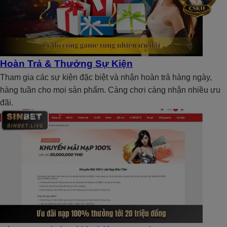
Hoàn Trả & Thưởng Sự Kiện
Tham gia các sự kiện đặc biệt và nhận hoàn trả hàng ngày,
hàng tuần cho mọi sản phẩm. Càng chơi càng nhận nhiều ưu
đãi.