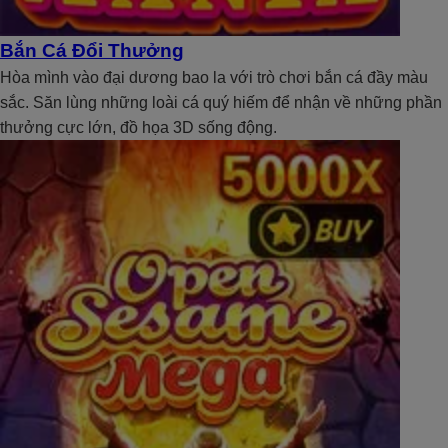
Bắn Cá Đổi Thưởng
Hòa mình vào đại dương bao la với trò chơi bắn cá đầy màu
sắc. Săn lùng những loài cá quý hiếm để nhận về những phần
thưởng cực lớn, đồ họa 3D sống động.