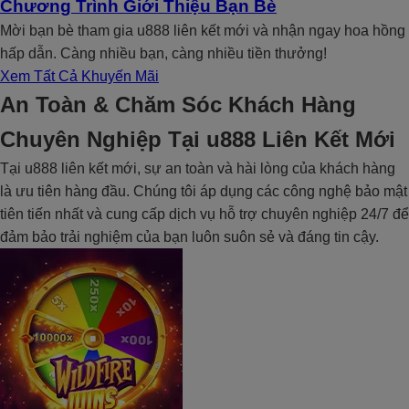
Chương Trình Giới Thiệu Bạn Bè
Mời bạn bè tham gia u888 liên kết mới và nhận ngay hoa hồng
hấp dẫn. Càng nhiều bạn, càng nhiều tiền thưởng!
Xem Tất Cả Khuyến Mãi
An Toàn & Chăm Sóc Khách Hàng
Chuyên Nghiệp Tại u888 Liên Kết Mới
Tại u888 liên kết mới, sự an toàn và hài lòng của khách hàng
là ưu tiên hàng đầu. Chúng tôi áp dụng các công nghệ bảo mật
tiên tiến nhất và cung cấp dịch vụ hỗ trợ chuyên nghiệp 24/7 để
đảm bảo trải nghiệm của bạn luôn suôn sẻ và đáng tin cậy.