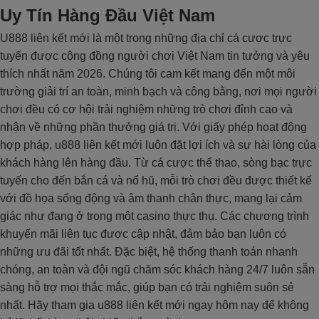
Uy Tín Hàng Đầu Việt Nam
U888 liên kết mới là một trong những địa chỉ cá cược trực
tuyến được cộng đồng người chơi Việt Nam tin tưởng và yêu
thích nhất năm 2026. Chúng tôi cam kết mang đến một môi
trường giải trí an toàn, minh bạch và công bằng, nơi mọi người
chơi đều có cơ hội trải nghiệm những trò chơi đỉnh cao và
nhận về những phần thưởng giá trị. Với giấy phép hoạt động
hợp pháp, u888 liên kết mới luôn đặt lợi ích và sự hài lòng của
khách hàng lên hàng đầu. Từ cá cược thể thao, sòng bạc trực
tuyến cho đến bắn cá và nổ hũ, mỗi trò chơi đều được thiết kế
với đồ họa sống động và âm thanh chân thực, mang lại cảm
giác như đang ở trong một casino thực thụ. Các chương trình
khuyến mãi liên tục được cập nhật, đảm bảo bạn luôn có
những ưu đãi tốt nhất. Đặc biệt, hệ thống thanh toán nhanh
chóng, an toàn và đội ngũ chăm sóc khách hàng 24/7 luôn sẵn
sàng hỗ trợ mọi thắc mắc, giúp bạn có trải nghiệm suôn sẻ
nhất. Hãy tham gia u888 liên kết mới ngay hôm nay để không