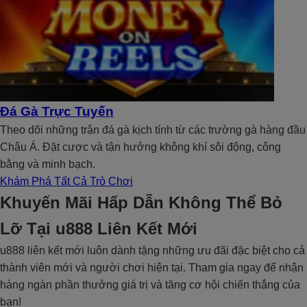
Đá Gà Trực Tuyến
Theo dõi những trận đá gà kịch tính từ các trường gà hàng đầu
Châu Á. Đặt cược và tận hưởng không khí sôi động, công
bằng và minh bạch.
Khám Phá Tất Cả Trò Chơi
Khuyến Mãi Hấp Dẫn Không Thể Bỏ
Lỡ Tại u888 Liên Kết Mới
u888 liên kết mới luôn dành tặng những ưu đãi đặc biệt cho cả
thành viên mới và người chơi hiện tại. Tham gia ngay để nhận
hàng ngàn phần thưởng giá trị và tăng cơ hội chiến thắng của
bạn!