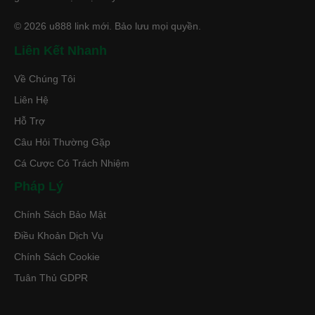
©
2026
u888 link mới. Bảo lưu mọi quyền.
Liên Kết Nhanh
Về Chúng Tôi
Liên Hệ
Hỗ Trợ
Câu Hỏi Thường Gặp
Cá Cược Có Trách Nhiệm
Pháp Lý
Chính Sách Bảo Mật
Điều Khoản Dịch Vụ
Chính Sách Cookie
Tuân Thủ GDPR