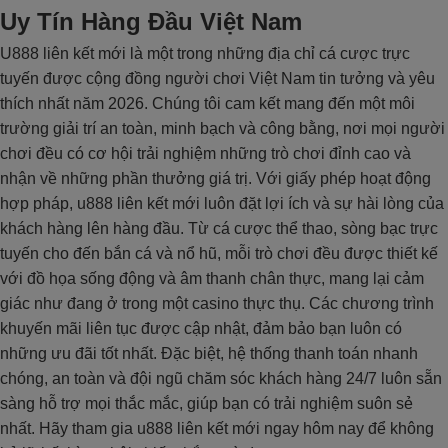
Uy Tín Hàng Đầu Việt Nam
U888 liên kết mới là một trong những địa chỉ cá cược trực
tuyến được cộng đồng người chơi Việt Nam tin tưởng và yêu
thích nhất năm 2026. Chúng tôi cam kết mang đến một môi
trường giải trí an toàn, minh bạch và công bằng, nơi mọi người
chơi đều có cơ hội trải nghiệm những trò chơi đỉnh cao và
nhận về những phần thưởng giá trị. Với giấy phép hoạt động
hợp pháp, u888 liên kết mới luôn đặt lợi ích và sự hài lòng của
khách hàng lên hàng đầu. Từ cá cược thể thao, sòng bạc trực
tuyến cho đến bắn cá và nổ hũ, mỗi trò chơi đều được thiết kế
với đồ họa sống động và âm thanh chân thực, mang lại cảm
giác như đang ở trong một casino thực thụ. Các chương trình
khuyến mãi liên tục được cập nhật, đảm bảo bạn luôn có
những ưu đãi tốt nhất. Đặc biệt, hệ thống thanh toán nhanh
chóng, an toàn và đội ngũ chăm sóc khách hàng 24/7 luôn sẵn
sàng hỗ trợ mọi thắc mắc, giúp bạn có trải nghiệm suôn sẻ
nhất. Hãy tham gia u888 liên kết mới ngay hôm nay để không