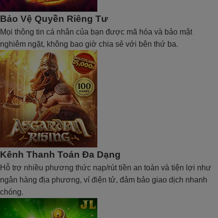
Bảo Vệ Quyền Riêng Tư
Mọi thông tin cá nhân của bạn được mã hóa và bảo mật
nghiêm ngặt, không bao giờ chia sẻ với bên thứ ba.
Kênh Thanh Toán Đa Dạng
Hỗ trợ nhiều phương thức nạp/rút tiền an toàn và tiện lợi như
ngân hàng địa phương, ví điện tử, đảm bảo giao dịch nhanh
chóng.