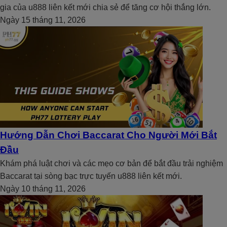
gia của u888 liên kết mới chia sẻ để tăng cơ hội thắng lớn.
Ngày 15 tháng 11, 2026
Hướng Dẫn Chơi Baccarat Cho Người Mới Bắt
Đầu
Khám phá luật chơi và các mẹo cơ bản để bắt đầu trải nghiệm
Baccarat tại sòng bạc trực tuyến u888 liên kết mới.
Ngày 10 tháng 11, 2026