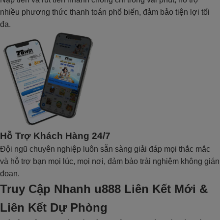
nhiều phương thức thanh toán phổ biến, đảm bảo tiện lợi tối
đa.
Hỗ Trợ Khách Hàng 24/7
Đội ngũ chuyên nghiệp luôn sẵn sàng giải đáp mọi thắc mắc
và hỗ trợ bạn mọi lúc, mọi nơi, đảm bảo trải nghiệm không gián
đoạn.
Truy Cập Nhanh u888 Liên Kết Mới &
Liên Kết Dự Phòng