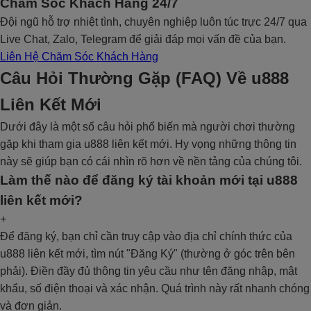
Chăm Sóc Khách Hàng 24/7
Đội ngũ hỗ trợ nhiệt tình, chuyên nghiệp luôn túc trực 24/7 qua
Live Chat, Zalo, Telegram để giải đáp mọi vấn đề của bạn.
Liên Hệ Chăm Sóc Khách Hàng
Câu Hỏi Thường Gặp (FAQ) Về u888
Liên Kết Mới
Dưới đây là một số câu hỏi phổ biến mà người chơi thường
gặp khi tham gia u888 liên kết mới. Hy vọng những thông tin
này sẽ giúp bạn có cái nhìn rõ hơn về nền tảng của chúng tôi.
Làm thế nào để đăng ký tài khoản mới tại u888
liên kết mới?
+
Để đăng ký, bạn chỉ cần truy cập vào địa chỉ chính thức của
u888 liên kết mới, tìm nút "Đăng Ký" (thường ở góc trên bên
phải). Điền đầy đủ thông tin yêu cầu như tên đăng nhập, mật
khẩu, số điện thoại và xác nhận. Quá trình này rất nhanh chóng
và đơn giản.