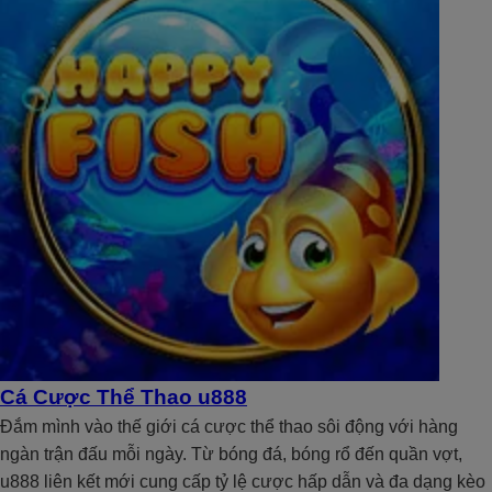
Cá Cược Thể Thao u888
Đắm mình vào thế giới cá cược thể thao sôi động với hàng
ngàn trận đấu mỗi ngày. Từ bóng đá, bóng rổ đến quần vợt,
u888 liên kết mới cung cấp tỷ lệ cược hấp dẫn và đa dạng kèo