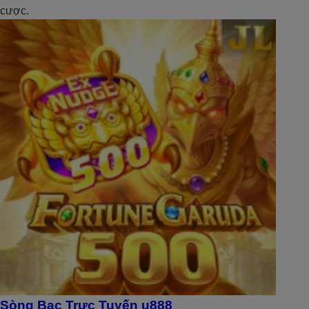
cược.
Sòng Bạc Trực Tuyến u888