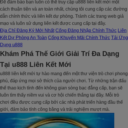
Để đảm bảo bạn luôn có thể truy cập u888 liên kết mới một
cách thuận tiện và an toàn nhất, chúng tôi cung cấp các đường
dẫn chính thức và liên kết dự phòng. Tránh các trang web giả
mạo và luôn sử dụng liên kết được cung cấp tại đây.
Địa Chỉ Đăng Ký Mới Nhất
Cổng Đăng Nhập Chính Thức
Liên
Kết Dự Phòng An Toàn
Cổng Khuyến Mãi Chính Thức
Tải Ứng
Dụng u888
Khám Phá Thế Giới Giải Trí Đa Dạng
Tại u888 Liên Kết Mới
u888 liên kết mới tự hào mang đến một thư viện trò chơi phong
phú, đáp ứng mọi sở thích của người chơi. Từ những trận đấu
thể thao kịch tính đến không gian sòng bạc đẳng cấp, bạn sẽ
luôn tìm thấy niềm vui và cơ hội chiến thắng tại đây. Mỗi trò
chơi đều được cung cấp bởi các nhà phát triển hàng đầu thế
giới, đảm bảo tính công bằng và trải nghiệm mượt mà.