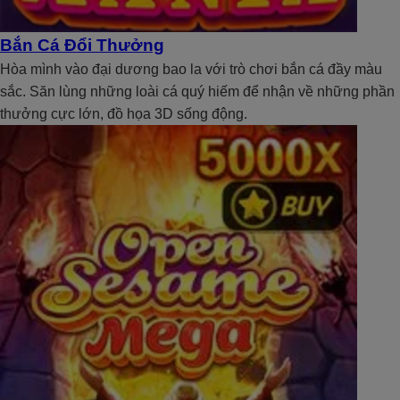
Bắn Cá Đổi Thưởng
Hòa mình vào đại dương bao la với trò chơi bắn cá đầy màu
sắc. Săn lùng những loài cá quý hiếm để nhận về những phần
thưởng cực lớn, đồ họa 3D sống động.