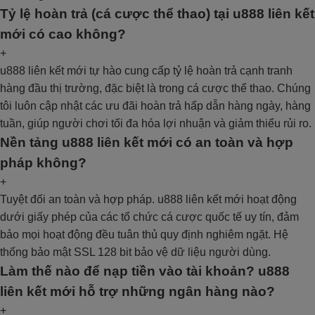
Tỷ lệ hoàn trả (cá cược thể thao) tại u888 liên kết
mới có cao không?
+
u888 liên kết mới tự hào cung cấp tỷ lệ hoàn trả cạnh tranh
hàng đầu thị trường, đặc biệt là trong cá cược thể thao. Chúng
tôi luôn cập nhật các ưu đãi hoàn trả hấp dẫn hàng ngày, hàng
tuần, giúp người chơi tối đa hóa lợi nhuận và giảm thiểu rủi ro.
Nền tảng u888 liên kết mới có an toàn và hợp
pháp không?
+
Tuyệt đối an toàn và hợp pháp. u888 liên kết mới hoạt động
dưới giấy phép của các tổ chức cá cược quốc tế uy tín, đảm
bảo mọi hoạt động đều tuân thủ quy định nghiêm ngặt. Hệ
thống bảo mật SSL 128 bit bảo vệ dữ liệu người dùng.
Làm thế nào để nạp tiền vào tài khoản? u888
liên kết mới hỗ trợ những ngân hàng nào?
+