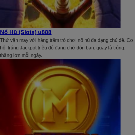
Nổ Hũ (Slots) u888
Thử vận may với hàng trăm trò chơi nổ hũ đa dạng chủ đề. Cơ
hội trúng Jackpot triệu đô đang chờ đón bạn, quay là trúng,
thắng lớn mỗi ngày.