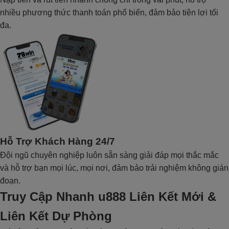
nhiều phương thức thanh toán phổ biến, đảm bảo tiện lợi tối
đa.
Hỗ Trợ Khách Hàng 24/7
Đội ngũ chuyên nghiệp luôn sẵn sàng giải đáp mọi thắc mắc
và hỗ trợ bạn mọi lúc, mọi nơi, đảm bảo trải nghiệm không gián
đoạn.
Truy Cập Nhanh u888 Liên Kết Mới &
Liên Kết Dự Phòng