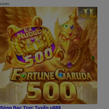
cược.
Sòng Bạc Trực Tuyến u888