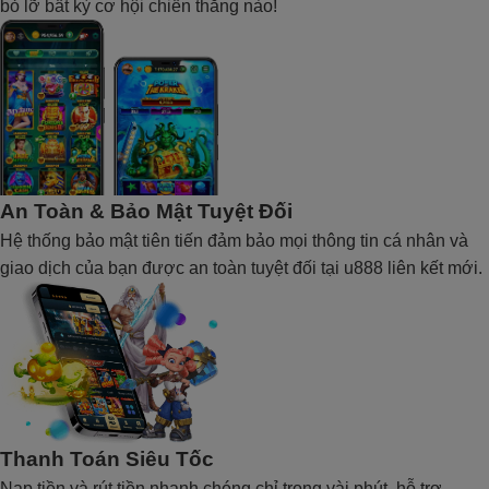
bỏ lỡ bất kỳ cơ hội chiến thắng nào!
An Toàn & Bảo Mật Tuyệt Đối
Hệ thống bảo mật tiên tiến đảm bảo mọi thông tin cá nhân và
giao dịch của bạn được an toàn tuyệt đối tại u888 liên kết mới.
Thanh Toán Siêu Tốc
Nạp tiền và rút tiền nhanh chóng chỉ trong vài phút, hỗ trợ