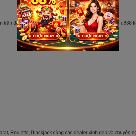
n trận đấu mỗi ngày. Từ bóng đá, bóng rổ đến quần vợt, u888 l
arat, Roulette, Blackjack cùng các dealer xinh đẹp và chuyên 