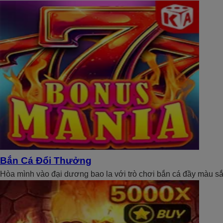
Bắn Cá Đổi Thưởng
Hòa mình vào đại dương bao la với trò chơi bắn cá đầy màu s