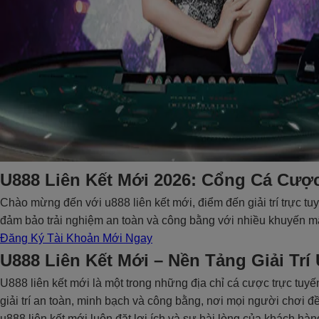
U888 Liên Kết Mới 2026: Cổng Cá Cượ
Chào mừng đến với u888 liên kết mới, điểm đến giải trí trực t
đảm bảo trải nghiệm an toàn và công bằng với nhiều khuyến m
Đăng Ký Tài Khoản Mới Ngay
U888 Liên Kết Mới – Nền Tảng Giải Trí
U888 liên kết mới là một trong những địa chỉ cá cược trực tu
giải trí an toàn, minh bạch và công bằng, nơi mọi người chơi 
u888 liên kết mới luôn đặt lợi ích và sự hài lòng của khách hà