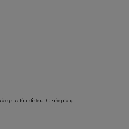
hưởng cực lớn, đồ họa 3D sống động.