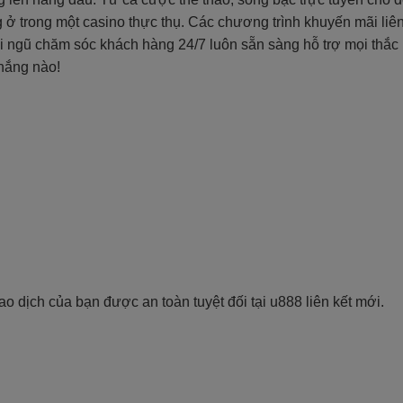
ở trong một casino thực thụ. Các chương trình khuyến mãi liên
ội ngũ chăm sóc khách hàng 24/7 luôn sẵn sàng hỗ trợ mọi thắc
thắng nào!
ao dịch của bạn được an toàn tuyệt đối tại u888 liên kết mới.