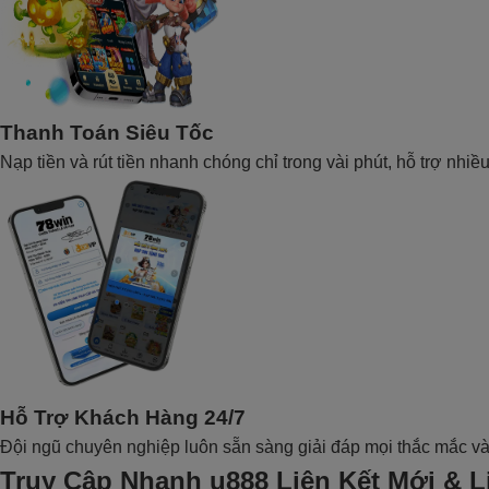
Thanh Toán Siêu Tốc
Nạp tiền và rút tiền nhanh chóng chỉ trong vài phút, hỗ trợ nhi
Hỗ Trợ Khách Hàng 24/7
Đội ngũ chuyên nghiệp luôn sẵn sàng giải đáp mọi thắc mắc và 
Truy Cập Nhanh u888 Liên Kết Mới & 