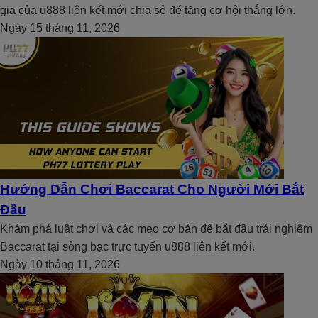
gia của u888 liên kết mới chia sẻ để tăng cơ hội thắng lớn.
Ngày 15 tháng 11, 2026
Hướng Dẫn Chơi Baccarat Cho Người Mới Bắt
Đầu
Khám phá luật chơi và các mẹo cơ bản để bắt đầu trải nghiệm
Baccarat tại sòng bạc trực tuyến u888 liên kết mới.
Ngày 10 tháng 11, 2026