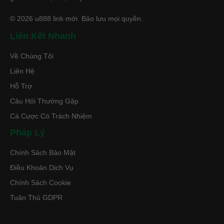
©
2026
u888 link mới. Bảo lưu mọi quyền.
Liên Kết Nhanh
Về Chúng Tôi
Liên Hệ
Hỗ Trợ
Câu Hỏi Thường Gặp
Cá Cược Có Trách Nhiệm
Pháp Lý
Chính Sách Bảo Mật
Điều Khoản Dịch Vụ
Chính Sách Cookie
Tuân Thủ GDPR