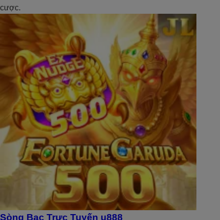
cược.
Sòng Bạc Trực Tuyến u888