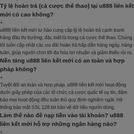
Tỷ lệ hoàn trả (cá cược thể thao) tại u888 liên kết
mới có cao không?
+
u888 liên kết mới tự hào cung cấp tỷ lệ hoàn trả cạnh tranh
hàng đầu thị trường, đặc biệt là trong cá cược thể thao. Chúng
tôi luôn cập nhật các ưu đãi hoàn trả hấp dẫn hàng ngày, hàng
tuần, giúp người chơi tối đa hóa lợi nhuận và giảm thiểu rủi ro.
Nền tảng u888 liên kết mới có an toàn và hợp
pháp không?
+
Tuyệt đối an toàn và hợp pháp. u888 liên kết mới hoạt động
dưới giấy phép của các tổ chức cá cược quốc tế uy tín, đảm
bảo mọi hoạt động đều tuân thủ quy định nghiêm ngặt. Hệ
thống bảo mật SSL 128 bit bảo vệ dữ liệu người dùng.
Làm thế nào để nạp tiền vào tài khoản? u888
liên kết mới hỗ trợ những ngân hàng nào?
+