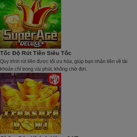
Tốc Độ Rút Tiền Siêu Tốc
Quy trình rút tiền được tối ưu hóa, giúp bạn nhận tiền về tài
khoản chỉ trong vài phút, không chờ đợi.