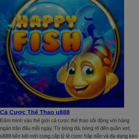
Cá Cược Thể Thao u888
Đắm mình vào thế giới cá cược thể thao sôi động với hàng
ngàn trận đấu mỗi ngày. Từ bóng đá, bóng rổ đến quần vợt,
u888 liên kết mới cung cấp tỷ lệ cược hấp dẫn và đa dạng kèo