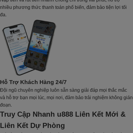
nhiều phương thức thanh toán phổ biến, đảm bảo tiện lợi tối
đa.
Hỗ Trợ Khách Hàng 24/7
Đội ngũ chuyên nghiệp luôn sẵn sàng giải đáp mọi thắc mắc
và hỗ trợ bạn mọi lúc, mọi nơi, đảm bảo trải nghiệm không gián
đoạn.
Truy Cập Nhanh u888 Liên Kết Mới &
Liên Kết Dự Phòng