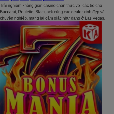
Trải nghiệm không gian casino chân thực với các trò chơi
Baccarat, Roulette, Blackjack cùng các dealer xinh đẹp và
chuyên nghiệp, mang lại cảm giác như đang ở Las Vegas.