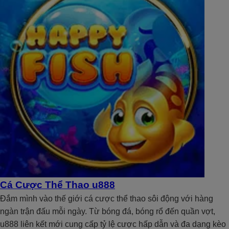
Cá Cược Thể Thao u888
Đắm mình vào thế giới cá cược thể thao sôi động với hàng
ngàn trận đấu mỗi ngày. Từ bóng đá, bóng rổ đến quần vợt,
u888 liên kết mới cung cấp tỷ lệ cược hấp dẫn và đa dạng kèo