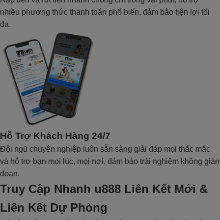
nhiều phương thức thanh toán phổ biến, đảm bảo tiện lợi tối
đa.
Hỗ Trợ Khách Hàng 24/7
Đội ngũ chuyên nghiệp luôn sẵn sàng giải đáp mọi thắc mắc
và hỗ trợ bạn mọi lúc, mọi nơi, đảm bảo trải nghiệm không gián
đoạn.
Truy Cập Nhanh u888 Liên Kết Mới &
Liên Kết Dự Phòng