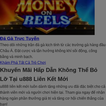
Đá Gà Trực Tuyến
Theo dõi những trận đá gà kịch tính từ các trường gà hàng đầu
Châu Á. Đặt cược và tận hưởng không khí sôi động, công
bằng và minh bạch.
Khám Phá Tất Cả Trò Chơi
Khuyến Mãi Hấp Dẫn Không Thể Bỏ
Lỡ Tại u888 Liên Kết Mới
u888 liên kết mới luôn dành tặng những ưu đãi đặc biệt cho cả
thành viên mới và người chơi hiện tại. Tham gia ngay để nhận
hàng ngàn phần thưởng giá trị và tăng cơ hội chiến thắng của
bạn!