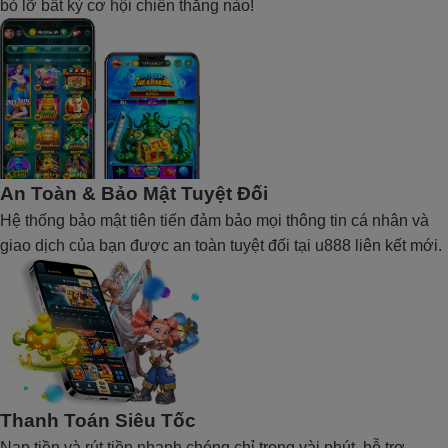
bỏ lỡ bất kỳ cơ hội chiến thắng nào!
An Toàn & Bảo Mật Tuyệt Đối
Hệ thống bảo mật tiên tiến đảm bảo mọi thông tin cá nhân và
giao dịch của bạn được an toàn tuyệt đối tại u888 liên kết mới.
Thanh Toán Siêu Tốc
Nạp tiền và rút tiền nhanh chóng chỉ trong vài phút, hỗ trợ