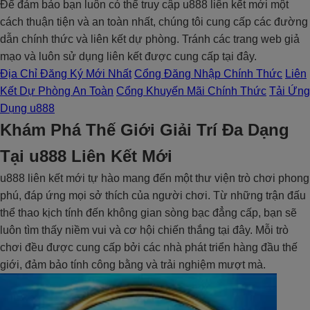
Để đảm bảo bạn luôn có thể truy cập u888 liên kết mới một
cách thuận tiện và an toàn nhất, chúng tôi cung cấp các đường
dẫn chính thức và liên kết dự phòng. Tránh các trang web giả
mạo và luôn sử dụng liên kết được cung cấp tại đây.
Địa Chỉ Đăng Ký Mới Nhất
Cổng Đăng Nhập Chính Thức
Liên
Kết Dự Phòng An Toàn
Cổng Khuyến Mãi Chính Thức
Tải Ứng
Dụng u888
Khám Phá Thế Giới Giải Trí Đa Dạng
Tại u888 Liên Kết Mới
u888 liên kết mới tự hào mang đến một thư viện trò chơi phong
phú, đáp ứng mọi sở thích của người chơi. Từ những trận đấu
thể thao kịch tính đến không gian sòng bạc đẳng cấp, bạn sẽ
luôn tìm thấy niềm vui và cơ hội chiến thắng tại đây. Mỗi trò
chơi đều được cung cấp bởi các nhà phát triển hàng đầu thế
giới, đảm bảo tính công bằng và trải nghiệm mượt mà.