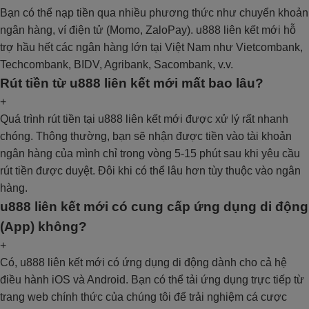
Bạn có thể nạp tiền qua nhiều phương thức như chuyển khoản
ngân hàng, ví điện tử (Momo, ZaloPay). u888 liên kết mới hỗ
trợ hầu hết các ngân hàng lớn tại Việt Nam như Vietcombank,
Techcombank, BIDV, Agribank, Sacombank, v.v.
Rút tiền từ u888 liên kết mới mất bao lâu?
+
Quá trình rút tiền tại u888 liên kết mới được xử lý rất nhanh
chóng. Thông thường, bạn sẽ nhận được tiền vào tài khoản
ngân hàng của mình chỉ trong vòng 5-15 phút sau khi yêu cầu
rút tiền được duyệt. Đôi khi có thể lâu hơn tùy thuộc vào ngân
hàng.
u888 liên kết mới có cung cấp ứng dụng di động
(App) không?
+
Có, u888 liên kết mới có ứng dụng di động dành cho cả hệ
điều hành iOS và Android. Bạn có thể tải ứng dụng trực tiếp từ
trang web chính thức của chúng tôi để trải nghiệm cá cược