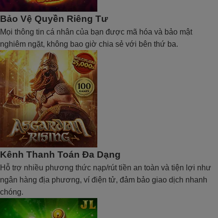
Bảo Vệ Quyền Riêng Tư
Mọi thông tin cá nhân của bạn được mã hóa và bảo mật
nghiêm ngặt, không bao giờ chia sẻ với bên thứ ba.
Kênh Thanh Toán Đa Dạng
Hỗ trợ nhiều phương thức nạp/rút tiền an toàn và tiện lợi như
ngân hàng địa phương, ví điện tử, đảm bảo giao dịch nhanh
chóng.