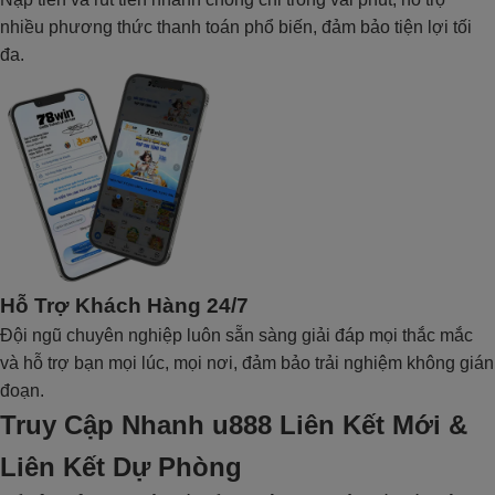
nhiều phương thức thanh toán phổ biến, đảm bảo tiện lợi tối
đa.
Hỗ Trợ Khách Hàng 24/7
Đội ngũ chuyên nghiệp luôn sẵn sàng giải đáp mọi thắc mắc
và hỗ trợ bạn mọi lúc, mọi nơi, đảm bảo trải nghiệm không gián
đoạn.
Truy Cập Nhanh u888 Liên Kết Mới &
Liên Kết Dự Phòng