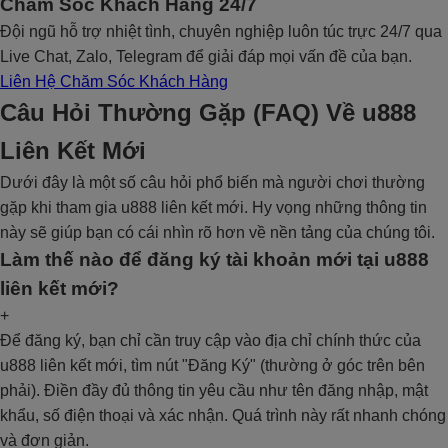
Chăm Sóc Khách Hàng 24/7
Đội ngũ hỗ trợ nhiệt tình, chuyên nghiệp luôn túc trực 24/7 qua
Live Chat, Zalo, Telegram để giải đáp mọi vấn đề của bạn.
Liên Hệ Chăm Sóc Khách Hàng
Câu Hỏi Thường Gặp (FAQ) Về u888
Liên Kết Mới
Dưới đây là một số câu hỏi phổ biến mà người chơi thường
gặp khi tham gia u888 liên kết mới. Hy vọng những thông tin
này sẽ giúp bạn có cái nhìn rõ hơn về nền tảng của chúng tôi.
Làm thế nào để đăng ký tài khoản mới tại u888
liên kết mới?
+
Để đăng ký, bạn chỉ cần truy cập vào địa chỉ chính thức của
u888 liên kết mới, tìm nút "Đăng Ký" (thường ở góc trên bên
phải). Điền đầy đủ thông tin yêu cầu như tên đăng nhập, mật
khẩu, số điện thoại và xác nhận. Quá trình này rất nhanh chóng
và đơn giản.