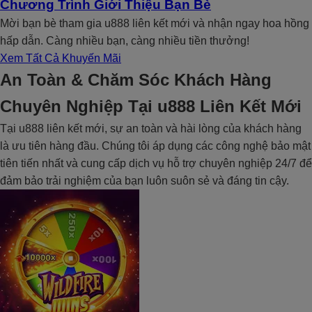
Chương Trình Giới Thiệu Bạn Bè
Mời bạn bè tham gia u888 liên kết mới và nhận ngay hoa hồng
hấp dẫn. Càng nhiều bạn, càng nhiều tiền thưởng!
Xem Tất Cả Khuyến Mãi
An Toàn & Chăm Sóc Khách Hàng
Chuyên Nghiệp Tại u888 Liên Kết Mới
Tại u888 liên kết mới, sự an toàn và hài lòng của khách hàng
là ưu tiên hàng đầu. Chúng tôi áp dụng các công nghệ bảo mật
tiên tiến nhất và cung cấp dịch vụ hỗ trợ chuyên nghiệp 24/7 để
đảm bảo trải nghiệm của bạn luôn suôn sẻ và đáng tin cậy.