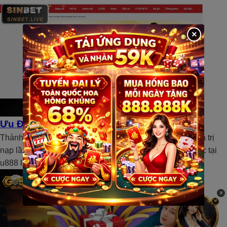
×
Ưu Đãi Nạp Tiền Lần Đầu
Thành viên mới nhận ngay tiền thưởng lên đến 100% giá trị
nạp lần đầu. Cơ hội vàng để khởi đầu hành trình cá cược tại
u888 liên kết mới!
×