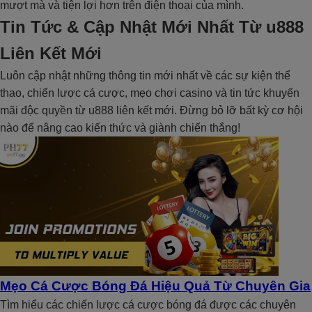
mượt mà và tiện lợi hơn trên điện thoại của mình.
Tin Tức & Cập Nhật Mới Nhất Từ u888
Liên Kết Mới
Luôn cập nhật những thông tin mới nhất về các sự kiện thể
thao, chiến lược cá cược, mẹo chơi casino và tin tức khuyến
mãi độc quyền từ u888 liên kết mới. Đừng bỏ lỡ bất kỳ cơ hội
nào để nâng cao kiến thức và giành chiến thắng!
Mẹo Cá Cược Bóng Đá Hiệu Quả Từ Chuyên Gia
Tìm hiểu các chiến lược cá cược bóng đá được các chuyên