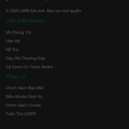
©
2026
u888 link mới. Bảo lưu mọi quyền.
Liên Kết Nhanh
Về Chúng Tôi
Liên Hệ
Hỗ Trợ
Câu Hỏi Thường Gặp
Cá Cược Có Trách Nhiệm
Pháp Lý
Chính Sách Bảo Mật
Điều Khoản Dịch Vụ
Chính Sách Cookie
Tuân Thủ GDPR