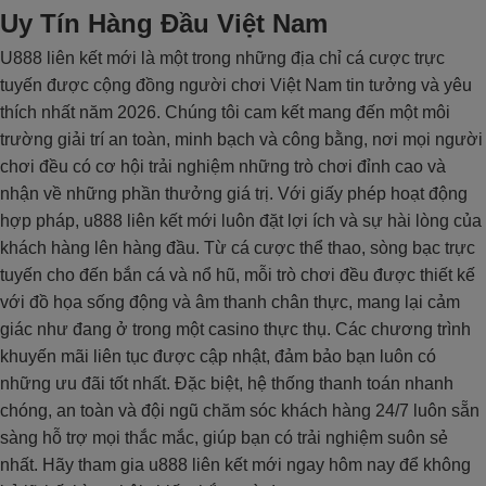
Uy Tín Hàng Đầu Việt Nam
U888 liên kết mới là một trong những địa chỉ cá cược trực
tuyến được cộng đồng người chơi Việt Nam tin tưởng và yêu
thích nhất năm 2026. Chúng tôi cam kết mang đến một môi
trường giải trí an toàn, minh bạch và công bằng, nơi mọi người
chơi đều có cơ hội trải nghiệm những trò chơi đỉnh cao và
nhận về những phần thưởng giá trị. Với giấy phép hoạt động
hợp pháp, u888 liên kết mới luôn đặt lợi ích và sự hài lòng của
khách hàng lên hàng đầu. Từ cá cược thể thao, sòng bạc trực
tuyến cho đến bắn cá và nổ hũ, mỗi trò chơi đều được thiết kế
với đồ họa sống động và âm thanh chân thực, mang lại cảm
giác như đang ở trong một casino thực thụ. Các chương trình
khuyến mãi liên tục được cập nhật, đảm bảo bạn luôn có
những ưu đãi tốt nhất. Đặc biệt, hệ thống thanh toán nhanh
chóng, an toàn và đội ngũ chăm sóc khách hàng 24/7 luôn sẵn
sàng hỗ trợ mọi thắc mắc, giúp bạn có trải nghiệm suôn sẻ
nhất. Hãy tham gia u888 liên kết mới ngay hôm nay để không