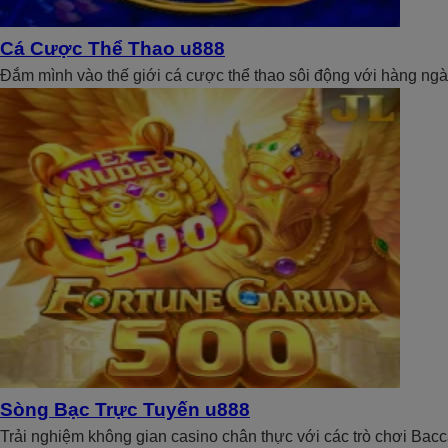
Cá Cược Thể Thao u888
Đắm mình vào thế giới cá cược thể thao sôi động với hàng ngà
Sòng Bạc Trực Tuyến u888
Trải nghiệm không gian casino chân thực với các trò chơi Bacc