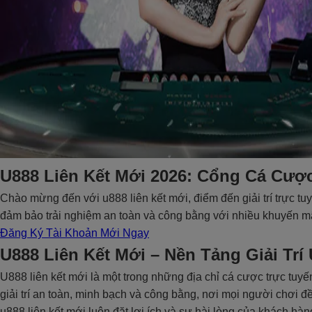
U888 Liên Kết Mới 2026: Cổng Cá Cượ
Chào mừng đến với u888 liên kết mới, điểm đến giải trí trực t
đảm bảo trải nghiệm an toàn và công bằng với nhiều khuyến m
Đăng Ký Tài Khoản Mới Ngay
U888 Liên Kết Mới – Nền Tảng Giải Trí
U888 liên kết mới là một trong những địa chỉ cá cược trực tu
giải trí an toàn, minh bạch và công bằng, nơi mọi người chơi 
u888 liên kết mới luôn đặt lợi ích và sự hài lòng của khách hà