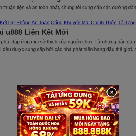
h thuận tiện và an toàn nhất, chúng tôi cung cấp các đường dẫn
 Kết Dự Phòng An Toàn
Cổng Khuyến Mãi Chính Thức
Tải Ứng
i u888 Liên Kết Mới
 phú, đáp ứng mọi sở thích của người chơi. Từ những trận đấu 
chơi đều được cung cấp bởi các nhà phát triển hàng đầu thế giới
×