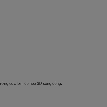
hưởng cực lớn, đồ họa 3D sống động.