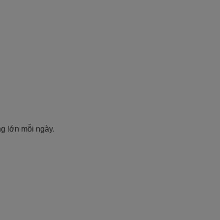
ng lớn mỗi ngày.