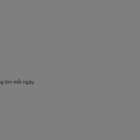
ng lớn mỗi ngày.