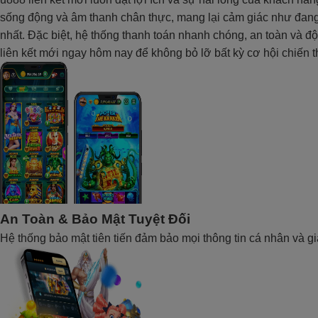
sống động và âm thanh chân thực, mang lại cảm giác như đang 
nhất. Đặc biệt, hệ thống thanh toán nhanh chóng, an toàn và đ
liên kết mới ngay hôm nay để không bỏ lỡ bất kỳ cơ hội chiến 
An Toàn & Bảo Mật Tuyệt Đối
Hệ thống bảo mật tiên tiến đảm bảo mọi thông tin cá nhân và gi