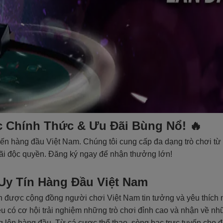
c Chính Thức & Ưu Đãi Bùng Nổ! 🔥
uyến hàng đầu Việt Nam. Chúng tôi cung cấp đa dạng trò chơi từ
ãi độc quyền. Đăng ký ngay để nhận thưởng lớn!
 Uy Tín Hàng Đầu Việt Nam
yến được cộng đồng người chơi Việt Nam tin tưởng và yêu thíc
đều có cơ hội trải nghiệm những trò chơi đỉnh cao và nhận về n
ng lên hàng đầu. Từ cá cược thể thao, sòng bạc trực tuyến cho đ