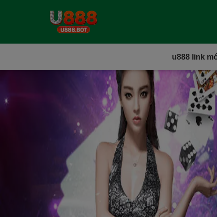
u888 link m