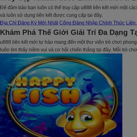
Để đảm bảo bạn luôn có thể truy cập u888 liên kết mới một các
và luôn sử dụng liên kết được cung cấp tại đây.
Địa Chỉ Đăng Ký Mới Nhất
Cổng Đăng Nhập Chính Thức
Liên
Khám Phá Thế Giới Giải Trí Đa Dạng Tạ
u888 liên kết mới tự hào mang đến một thư viện trò chơi phong
luôn tìm thấy niềm vui và cơ hội chiến thắng tại đây. Mỗi trò 