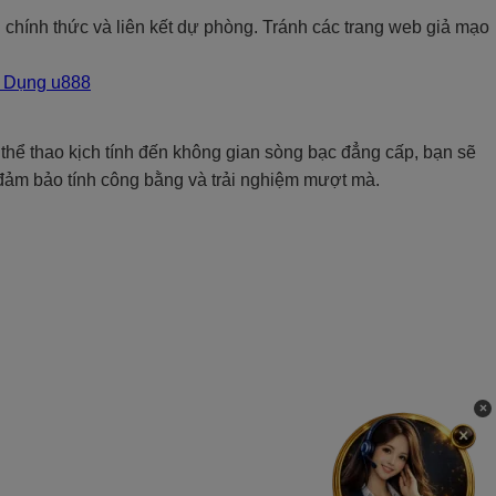
 chính thức và liên kết dự phòng. Tránh các trang web giả mạo
 Dụng u888
thể thao kịch tính đến không gian sòng bạc đẳng cấp, bạn sẽ
, đảm bảo tính công bằng và trải nghiệm mượt mà.
×