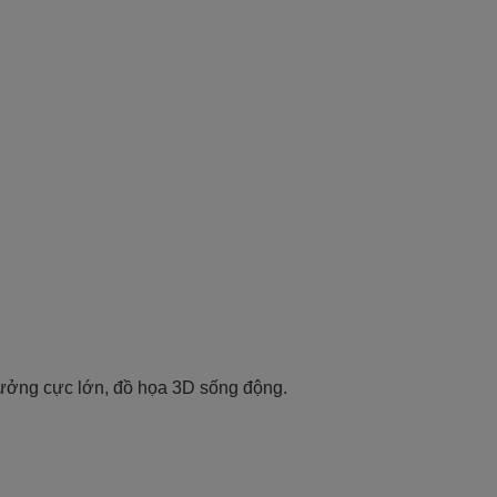
hưởng cực lớn, đồ họa 3D sống động.