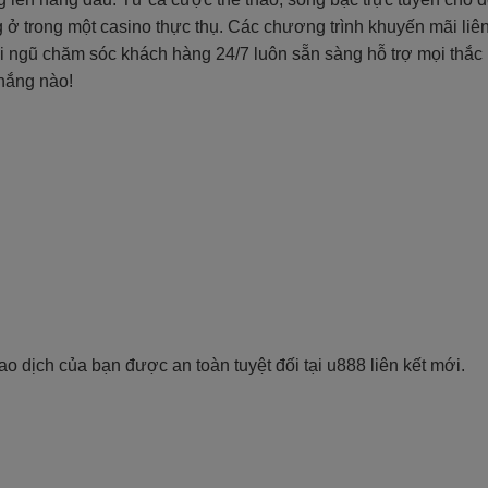
ở trong một casino thực thụ. Các chương trình khuyến mãi liên
ội ngũ chăm sóc khách hàng 24/7 luôn sẵn sàng hỗ trợ mọi thắc
thắng nào!
ao dịch của bạn được an toàn tuyệt đối tại u888 liên kết mới.