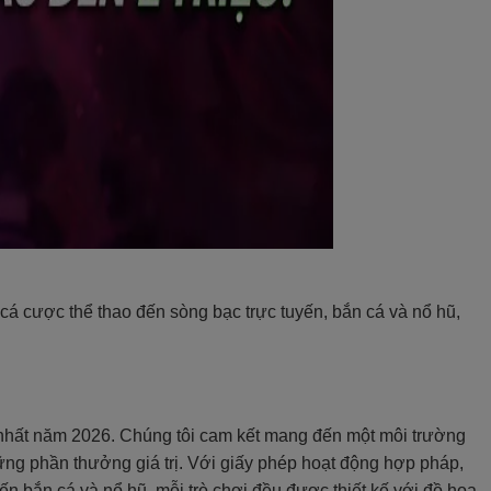
 cá cược thể thao đến sòng bạc trực tuyến, bắn cá và nổ hũ,
h nhất năm 2026. Chúng tôi cam kết mang đến một môi trường
hững phần thưởng giá trị. Với giấy phép hoạt động hợp pháp,
ến bắn cá và nổ hũ, mỗi trò chơi đều được thiết kế với đồ họa