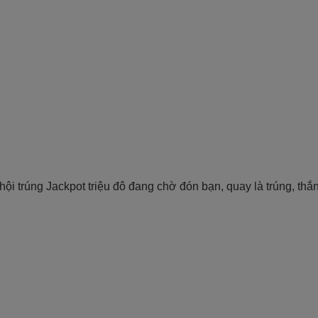
ội trúng Jackpot triệu đô đang chờ đón bạn, quay là trúng, thắ