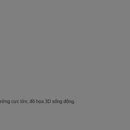
hưởng cực lớn, đồ họa 3D sống động.