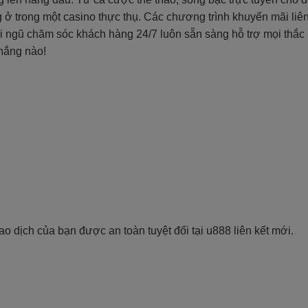
ở trong một casino thực thụ. Các chương trình khuyến mãi liên
ội ngũ chăm sóc khách hàng 24/7 luôn sẵn sàng hỗ trợ mọi thắc
thắng nào!
ao dịch của bạn được an toàn tuyệt đối tại u888 liên kết mới.