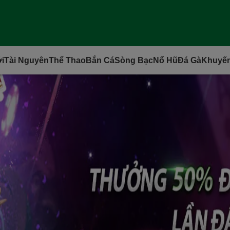
ới
Tài Nguyên
Thể Thao
Bắn Cá
Sòng Bạc
Nổ Hũ
Đá Gà
Khuyến