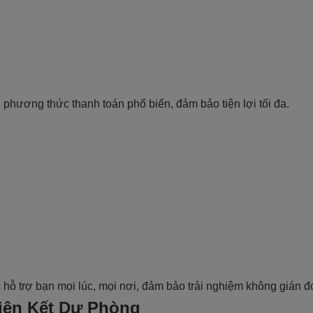
ều phương thức thanh toán phổ biến, đảm bảo tiện lợi tối đa.
hỗ trợ bạn mọi lúc, mọi nơi, đảm bảo trải nghiệm không gián đ
Liên Kết Dự Phòng