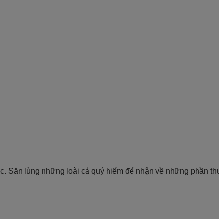
ắc. Săn lùng những loài cá quý hiếm để nhận về những phần t