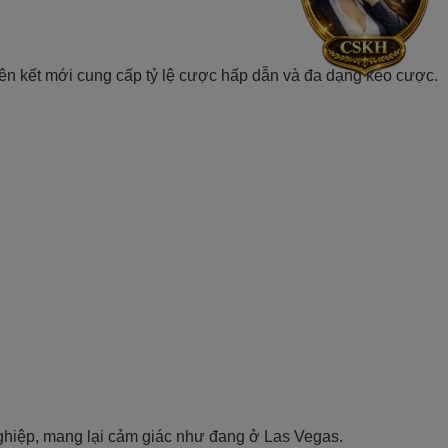
iên kết mới cung cấp tỷ lệ cược hấp dẫn và đa dạng kèo cược.
nghiệp, mang lại cảm giác như đang ở Las Vegas.