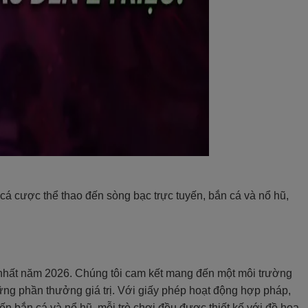
 cá cược thể thao đến sòng bạc trực tuyến, bắn cá và nổ hũ,
h nhất năm 2026. Chúng tôi cam kết mang đến một môi trường
hững phần thưởng giá trị. Với giấy phép hoạt động hợp pháp,
ến bắn cá và nổ hũ, mỗi trò chơi đều được thiết kế với đồ họa