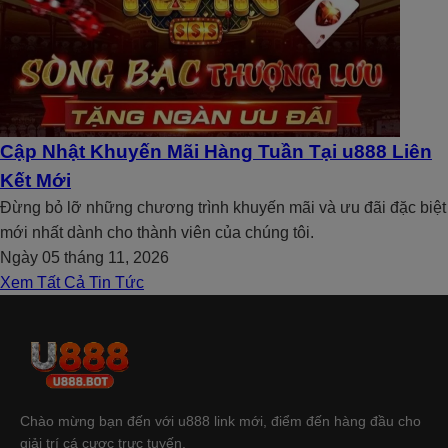
Cập Nhật Khuyến Mãi Hàng Tuần Tại u888 Liên
Kết Mới
Đừng bỏ lỡ những chương trình khuyến mãi và ưu đãi đặc biệt
mới nhất dành cho thành viên của chúng tôi.
Ngày 05 tháng 11, 2026
Xem Tất Cả Tin Tức
Chào mừng bạn đến với u888 link mới, điểm đến hàng đầu cho
giải trí cá cược trực tuyến.