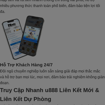
nhiều phương thức thanh toán phổ biến, đảm bảo tiện lợi tối
đa.
Hỗ Trợ Khách Hàng 24/7
Đội ngũ chuyên nghiệp luôn sẵn sàng giải đáp mọi thắc mắc
và hỗ trợ bạn mọi lúc, mọi nơi, đảm bảo trải nghiệm không gián
đoạn.
Truy Cập Nhanh u888 Liên Kết Mới &
Liên Kết Dự Phòng