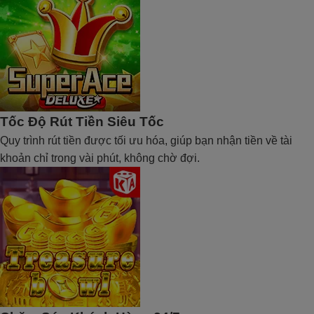
Tốc Độ Rút Tiền Siêu Tốc
Quy trình rút tiền được tối ưu hóa, giúp bạn nhận tiền về tài
khoản chỉ trong vài phút, không chờ đợi.