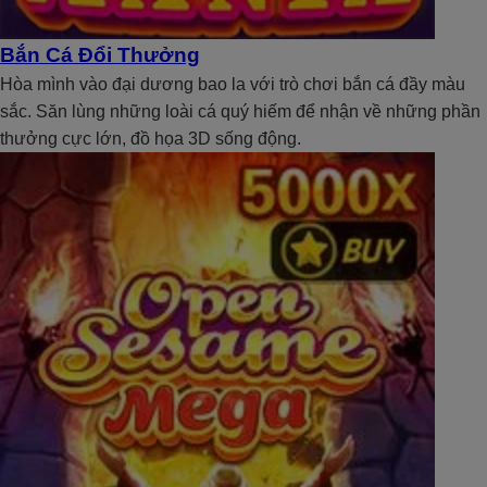
Bắn Cá Đổi Thưởng
Hòa mình vào đại dương bao la với trò chơi bắn cá đầy màu
sắc. Săn lùng những loài cá quý hiếm để nhận về những phần
thưởng cực lớn, đồ họa 3D sống động.