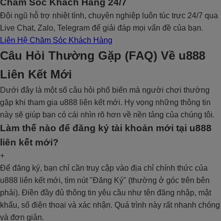
Chăm Sóc Khách Hàng 24/7
Đội ngũ hỗ trợ nhiệt tình, chuyên nghiệp luôn túc trực 24/7 qua
Live Chat, Zalo, Telegram để giải đáp mọi vấn đề của bạn.
Liên Hệ Chăm Sóc Khách Hàng
Câu Hỏi Thường Gặp (FAQ) Về u888
Liên Kết Mới
Dưới đây là một số câu hỏi phổ biến mà người chơi thường
gặp khi tham gia u888 liên kết mới. Hy vọng những thông tin
này sẽ giúp bạn có cái nhìn rõ hơn về nền tảng của chúng tôi.
Làm thế nào để đăng ký tài khoản mới tại u888
liên kết mới?
+
Để đăng ký, bạn chỉ cần truy cập vào địa chỉ chính thức của
u888 liên kết mới, tìm nút "Đăng Ký" (thường ở góc trên bên
phải). Điền đầy đủ thông tin yêu cầu như tên đăng nhập, mật
khẩu, số điện thoại và xác nhận. Quá trình này rất nhanh chóng
và đơn giản.