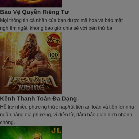
Bảo Vệ Quyền Riêng Tư
Mọi thông tin cá nhân của bạn được mã hóa và bảo mật
nghiêm ngặt, không bao giờ chia sẻ với bên thứ ba.
Kênh Thanh Toán Đa Dạng
Hỗ trợ nhiều phương thức nạp/rút tiền an toàn và tiện lợi như
ngân hàng địa phương, ví điện tử, đảm bảo giao dịch nhanh
chóng.