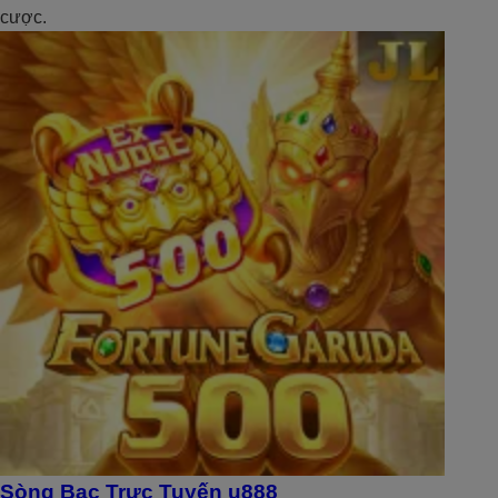
cược.
Sòng Bạc Trực Tuyến u888