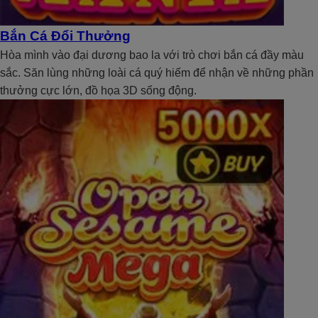
Bắn Cá Đổi Thưởng
Hòa mình vào đại dương bao la với trò chơi bắn cá đầy màu
sắc. Săn lùng những loài cá quý hiếm để nhận về những phần
thưởng cực lớn, đồ họa 3D sống động.