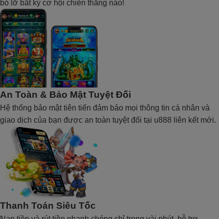
bỏ lỡ bất kỳ cơ hội chiến thắng nào!
An Toàn & Bảo Mật Tuyệt Đối
Hệ thống bảo mật tiên tiến đảm bảo mọi thông tin cá nhân và
giao dịch của bạn được an toàn tuyệt đối tại u888 liên kết mới.
Thanh Toán Siêu Tốc
Nạp tiền và rút tiền nhanh chóng chỉ trong vài phút, hỗ trợ