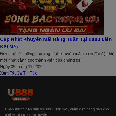
Cập Nhật Khuyến Mãi Hàng Tuần Tại u888 Liên
Kết Mới
Đừng bỏ lỡ những chương trình khuyến mãi và ưu đãi đặc biệt
mới nhất dành cho thành viên của chúng tôi.
Ngày 05 tháng 11, 2026
Xem Tất Cả Tin Tức
Chào mừng bạn đến với u888 link mới, điểm đến hàng đầu cho
giải trí cá cược trực tuyến.