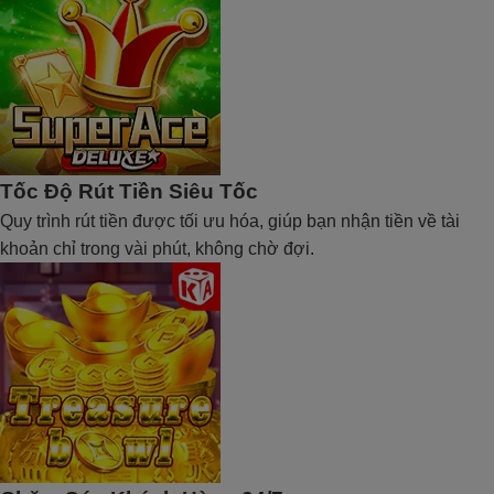
Tốc Độ Rút Tiền Siêu Tốc
Quy trình rút tiền được tối ưu hóa, giúp bạn nhận tiền về tài
khoản chỉ trong vài phút, không chờ đợi.