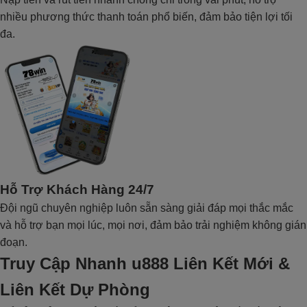
nhiều phương thức thanh toán phổ biến, đảm bảo tiện lợi tối
đa.
Hỗ Trợ Khách Hàng 24/7
Đội ngũ chuyên nghiệp luôn sẵn sàng giải đáp mọi thắc mắc
và hỗ trợ bạn mọi lúc, mọi nơi, đảm bảo trải nghiệm không gián
đoạn.
Truy Cập Nhanh u888 Liên Kết Mới &
Liên Kết Dự Phòng