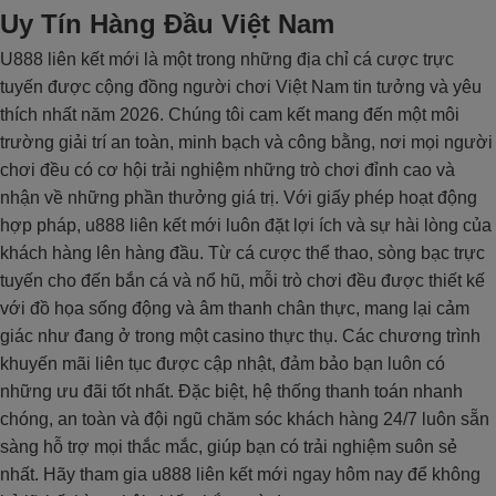
Uy Tín Hàng Đầu Việt Nam
U888 liên kết mới là một trong những địa chỉ cá cược trực
tuyến được cộng đồng người chơi Việt Nam tin tưởng và yêu
thích nhất năm 2026. Chúng tôi cam kết mang đến một môi
trường giải trí an toàn, minh bạch và công bằng, nơi mọi người
chơi đều có cơ hội trải nghiệm những trò chơi đỉnh cao và
nhận về những phần thưởng giá trị. Với giấy phép hoạt động
hợp pháp, u888 liên kết mới luôn đặt lợi ích và sự hài lòng của
khách hàng lên hàng đầu. Từ cá cược thể thao, sòng bạc trực
tuyến cho đến bắn cá và nổ hũ, mỗi trò chơi đều được thiết kế
với đồ họa sống động và âm thanh chân thực, mang lại cảm
giác như đang ở trong một casino thực thụ. Các chương trình
khuyến mãi liên tục được cập nhật, đảm bảo bạn luôn có
những ưu đãi tốt nhất. Đặc biệt, hệ thống thanh toán nhanh
chóng, an toàn và đội ngũ chăm sóc khách hàng 24/7 luôn sẵn
sàng hỗ trợ mọi thắc mắc, giúp bạn có trải nghiệm suôn sẻ
nhất. Hãy tham gia u888 liên kết mới ngay hôm nay để không