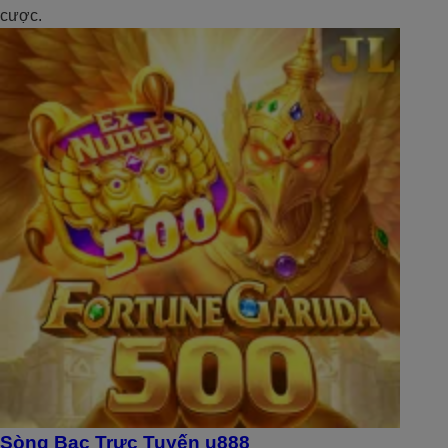
cược.
Sòng Bạc Trực Tuyến u888