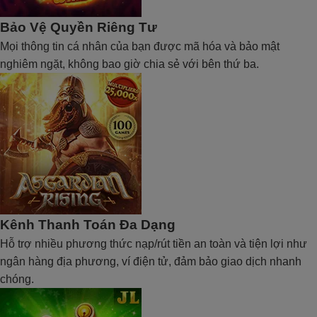
Bảo Vệ Quyền Riêng Tư
Mọi thông tin cá nhân của bạn được mã hóa và bảo mật
nghiêm ngặt, không bao giờ chia sẻ với bên thứ ba.
Kênh Thanh Toán Đa Dạng
Hỗ trợ nhiều phương thức nạp/rút tiền an toàn và tiện lợi như
ngân hàng địa phương, ví điện tử, đảm bảo giao dịch nhanh
chóng.