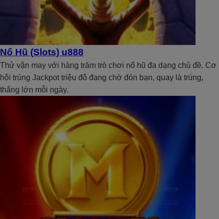
Nổ Hũ (Slots) u888
Thử vận may với hàng trăm trò chơi nổ hũ đa dạng chủ đề. Cơ
hội trúng Jackpot triệu đô đang chờ đón bạn, quay là trúng,
thắng lớn mỗi ngày.