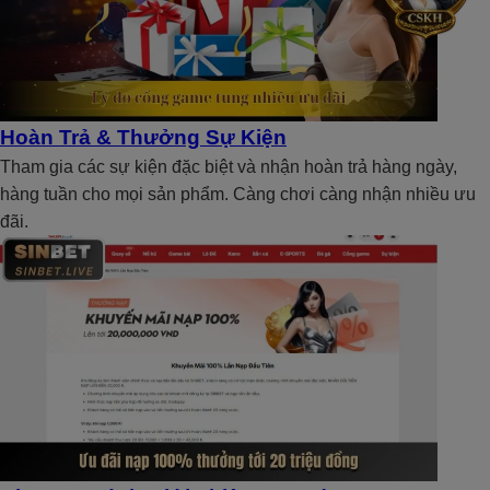
Hoàn Trả & Thưởng Sự Kiện
Tham gia các sự kiện đặc biệt và nhận hoàn trả hàng ngày,
hàng tuần cho mọi sản phẩm. Càng chơi càng nhận nhiều ưu
đãi.