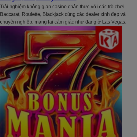
Trải nghiệm không gian casino chân thực với các trò chơi
Baccarat, Roulette, Blackjack cùng các dealer xinh đẹp và
chuyên nghiệp, mang lại cảm giác như đang ở Las Vegas.