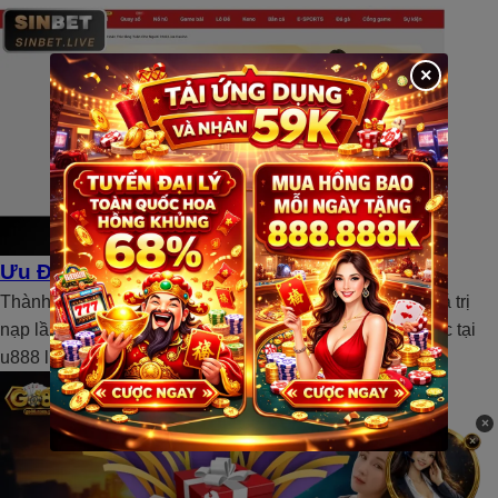
×
Ưu Đãi Nạp Tiền Lần Đầu
Thành viên mới nhận ngay tiền thưởng lên đến 100% giá trị
nạp lần đầu. Cơ hội vàng để khởi đầu hành trình cá cược tại
u888 liên kết mới!
×