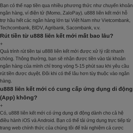
Bạn có thể nạp tiền qua nhiều phương thức như chuyển khoản
ngân hàng, ví điện tử (Momo, ZaloPay). u888 liên kết mới hỗ
trợ hầu hết các ngân hàng lớn tại Việt Nam như Vietcombank,
Techcombank, BIDV, Agribank, Sacombank, v.v.
Rút tiền từ u888 liên kết mới mất bao lâu?
+
Quá trình rút tiền tại u888 liên kết mới được xử lý rất nhanh
chóng. Thông thường, bạn sẽ nhận được tiền vào tài khoản
ngân hàng của mình chỉ trong vòng 5-15 phút sau khi yêu cầu
rút tiền được duyệt. Đôi khi có thể lâu hơn tùy thuộc vào ngân
hàng.
u888 liên kết mới có cung cấp ứng dụng di động
(App) không?
+
Có, u888 liên kết mới có ứng dụng di động dành cho cả hệ
điều hành iOS và Android. Bạn có thể tải ứng dụng trực tiếp từ
trang web chính thức của chúng tôi để trải nghiệm cá cược