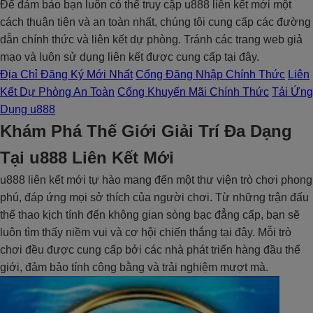
Để đảm bảo bạn luôn có thể truy cập u888 liên kết mới một
cách thuận tiện và an toàn nhất, chúng tôi cung cấp các đường
dẫn chính thức và liên kết dự phòng. Tránh các trang web giả
mạo và luôn sử dụng liên kết được cung cấp tại đây.
Địa Chỉ Đăng Ký Mới Nhất
Cổng Đăng Nhập Chính Thức
Liên
Kết Dự Phòng An Toàn
Cổng Khuyến Mãi Chính Thức
Tải Ứng
Dụng u888
Khám Phá Thế Giới Giải Trí Đa Dạng
Tại u888 Liên Kết Mới
u888 liên kết mới tự hào mang đến một thư viện trò chơi phong
phú, đáp ứng mọi sở thích của người chơi. Từ những trận đấu
thể thao kịch tính đến không gian sòng bạc đẳng cấp, bạn sẽ
luôn tìm thấy niềm vui và cơ hội chiến thắng tại đây. Mỗi trò
chơi đều được cung cấp bởi các nhà phát triển hàng đầu thế
giới, đảm bảo tính công bằng và trải nghiệm mượt mà.