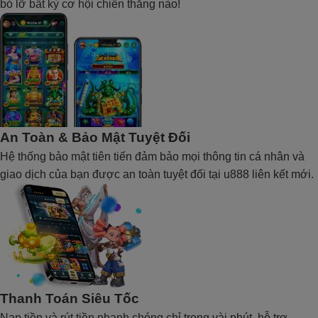
bỏ lỡ bất kỳ cơ hội chiến thắng nào!
An Toàn & Bảo Mật Tuyệt Đối
Hệ thống bảo mật tiên tiến đảm bảo mọi thông tin cá nhân và
giao dịch của bạn được an toàn tuyệt đối tại u888 liên kết mới.
Thanh Toán Siêu Tốc
Nạp tiền và rút tiền nhanh chóng chỉ trong vài phút, hỗ trợ